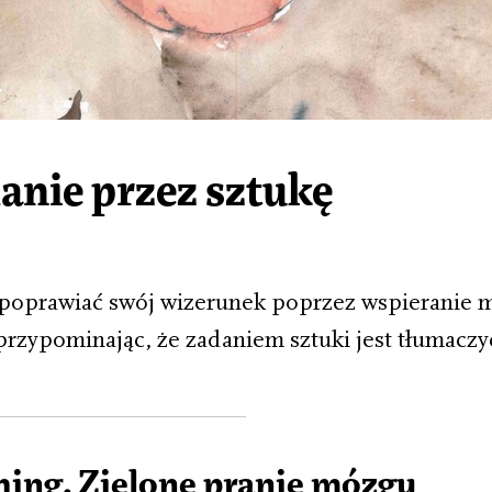
anie przez sztukę
ą poprawiać swój wizerunek poprzez wspieranie 
, przypominając, że zadaniem sztuki jest tłumaczy
ing. Zielone pranie mózgu