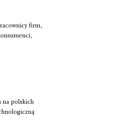
racownicy firm,
 konsumenci,
s na polskich
echnologiczną