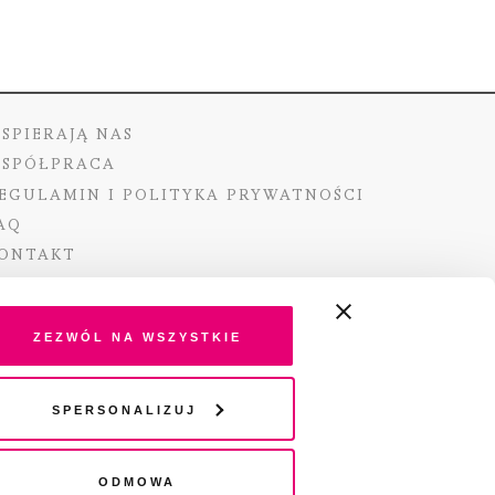
SPIERAJĄ NAS
SPÓŁPRACA
EGULAMIN I POLITYKA PRYWATNOŚCI
AQ
ONTAKT
Zezwól na wszystkie
ano ze środków Ministra Kultury i Dziedzictwa
Spersonalizuj
o pochodzących z Funduszu Promocji Kultury –
go funduszu celowego
Odmowa