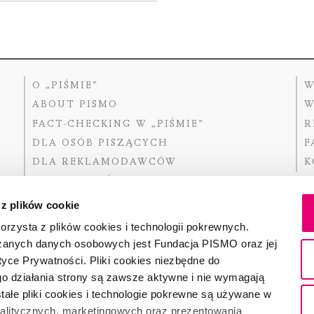
O „PIŚMIE”
W
ABOUT PISMO
W
FACT-CHECKING W „PIŚMIE”
R
DLA OSÓB PISZĄCYCH
F
DLA REKLAMODAWCÓW
K
GDZIE KUPIĆ „PISMO”?
 z plików cookie
rzysta z plików cookies i technologii pokrewnych.
zanych danych osobowych jest Fundacja PISMO oraz jej
Dofinansow
Narodoweg
tyce Prywatności. Pliki cookies niezbędne do
państwowe
o działania strony są zawsze aktywne i nie wymagają
ałe pliki cookies i technologie pokrewne są używane w
nalitycznych, marketingowych oraz prezentowania