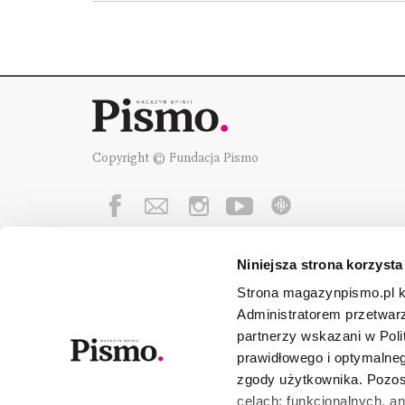
Copyright © Fundacja Pismo
Niniejsza strona korzysta
Fundację Pismo
wspierają:
Strona magazynpismo.pl ko
Administratorem przetwar
partnerzy wskazani w Poli
prawidłowego i optymalneg
zgody użytkownika. Pozost
celach: funkcjonalnych, a