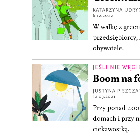
KATARZYNA UDRY
6.12.2022
W walkę z green
przedsiębiorcy,
obywatele.
JEŚLI NIE WĘGI
Boom na f
JUSTYNA PISZCZ
12.03.2021
Przy ponad 400 t
domach i przy n
ciekawostką.