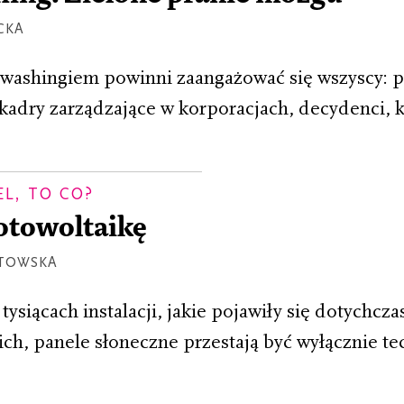
CKA
washingiem powinni zaangażować się wszyscy: p
 kadry zarządzające w korporacjach, decydenci,
EL, TO CO?
otowoltaikę
ATOWSKA
ysiącach instalacji, jakie pojawiły się dotychcza
ich, panele słoneczne przestają być wyłącznie t