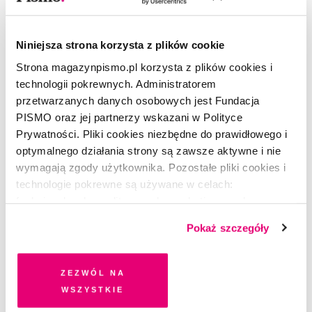
Niniejsza strona korzysta z plików cookie
Strona magazynpismo.pl korzysta z plików cookies i
ESEJ
technologii pokrewnych. Administratorem
Jak mężczyźni wykorzystują
przetwarzanych danych osobowych jest Fundacja
nastolatki
PISMO oraz jej partnerzy wskazani w Polityce
Prywatności. Pliki cookies niezbędne do prawidłowego i
optymalnego działania strony są zawsze aktywne i nie
KAROLINA LEWESTAM
wymagają zgody użytkownika. Pozostałe pliki cookies i
technologie pokrewne są używane w celach:
funkcjonalnych, analitycznych, marketingowych oraz
prezentowania spersonalizowanych treści. Wyrażając
Pokaż szczegóły
dobrowolną zgodę na pliki cookies i technologie
pokrewne, zgadzasz się na przechowywanie informacji
na Twoim urządzeniu końcowym lub dostęp do niego i
Zezwól na
przetwarzanie danych. Zgodę na wszystkie lub niektóre
wszystkie
pliki cookies i technologie pokrewne możesz w każdej