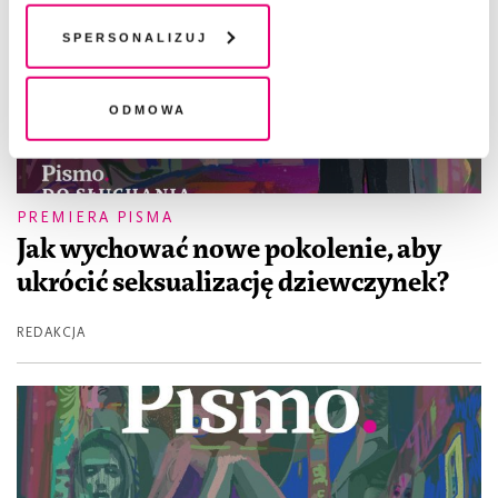
chwili wycofać lub ponowić w zakładce "Ustawienia
plików cookie". Wycofanie zgody nie wpływa na
Spersonalizuj
legalność przetwarzania danych przed jej wycofaniem
Odmowa
PREMIERA PISMA
Jak wychować nowe pokolenie, aby
ukrócić seksualizację dziewczynek?
REDAKCJA