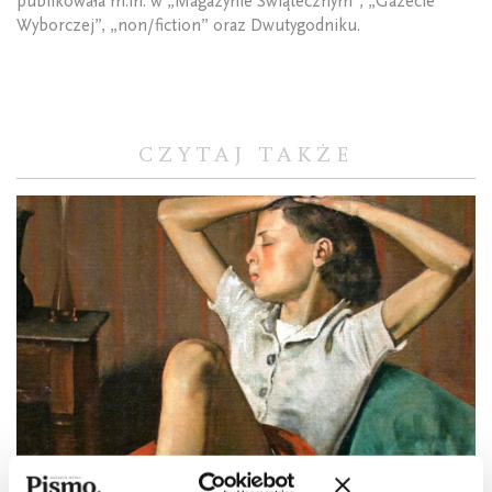
publikowała m.in. w „Magazynie Świątecznym”, „Gazecie
Wyborczej”, „non/fiction” oraz Dwutygodniku.
CZYTAJ TAKŻE