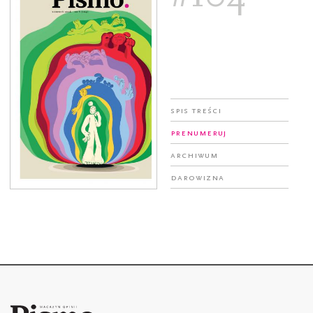
Spis treści
Prenumeruj
Archiwum
Darowizna