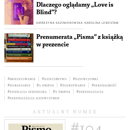
Dlaczego oglądamy „Love is
Blind”?
KATARZYNA KAZIMIEROWSKA
KAROLINA LEWESTAM
Prenumerata „Pisma” z książką
w prezencie
#molestowanie
#dzieciństwo
#dziewczynki
#dorastanie
#a propos
#dojrzewanie
#seksualność
#edukacja seksualna
#À propos
#seksualizacja
#seksualizacja dziewczynek
AKTUALNY NUMER
#104