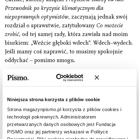
Przewodnik po kryzysie klimatycznym dla
niepoprawnych optymistów
, zaczynają jednak swój
rozdział o sprawstwie, zatytułowany
Co możecie
zrobić
, od tej samej rady, która zawisła nad moim
biurkiem: „Weźcie głęboki wdech”. Wdech–wydech.
Jeśli mamy coś naprawić, to musimy spokojnie
oddychać – pomimo smogu
.
Masz przed sobą otwartą treść, którą
udostępniamy w ramach promocji „Pisma”.
Odkryj pozostałe treści z magazynu, także
Niniejsza strona korzysta z plików cookie
w wersji audio. Jeśli nie masz prenumeraty lub
Strona magazynpismo.pl korzysta z plików cookies i
dostępu online – zarejestruj się i
wykup dostęp
.
technologii pokrewnych. Administratorem
przetwarzanych danych osobowych jest Fundacja
PISMO oraz jej partnerzy wskazani w Polityce
Prywatności. Pliki cookies niezbędne do prawidłowego i