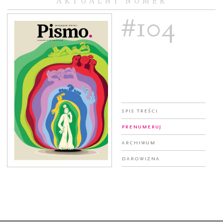
AKTUALNY NUMER
#104
Spis treści
Prenumeruj
Archiwum
Darowizna