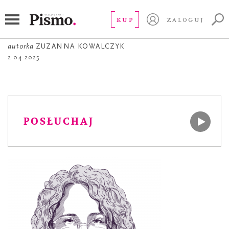
FELIETON
À propos smogu
KUP
ZALOGUJ
autorka
ZUZANNA KOWALCZYK
2.04.2025
POSŁUCHAJ