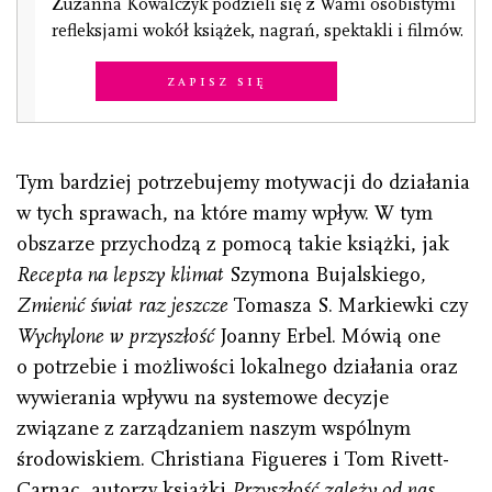
Zuzanna Kowalczyk podzieli się z Wami osobistymi
refleksjami wokół książek, nagrań, spektakli i filmów.
Zapisz się
Tym bardziej potrzebujemy motywacji do działania
w tych sprawach, na które mamy wpływ. W tym
obszarze przychodzą z pomocą takie książki, jak
Recepta na lepszy klimat
Szymona Bujalskiego
,
Zmienić świat raz jeszcze
Tomasza S. Markiewki czy
Wychylone w przyszłość
Joanny Erbel. Mówią one
o potrzebie i możliwości lokalnego działania oraz
wywierania wpływu na systemowe decyzje
związane z zarządzaniem naszym wspólnym
środowiskiem. Christiana Figueres i Tom Rivett-
Carnac, autorzy książki
Przyszłość zależy od nas.