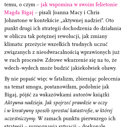
temu, o czym –
jak wspomina w swoim felietonie
Magda Bigaj
– pisali Joanna Macy i Chris
Johnstone w kontekście „aktywnej nadziei”. Oto
punkt drugi ich strategii dochodzenia do działania
w obliczu tak potężnej rewolucji, jak zmiany
klimatu: przeżycie wszelkich trudnych uczuć
związanych z nieodwracalnością wprawionych już
w ruch procesów. Zdrowe wkurzenie się na to, że
wdech–wydech może budzić jakiekolwiek obawy.
By nie popaść więc w fatalizm, zbierając polecenia
na temat smogu, postanowiłam, podobnie jak
Bigaj, pójść za wskazówkami autorów książki
Aktywna nadzieja. Jak spojrzeć prawdzie w oczy
i w kreatywny sposób sprostać katastrofie,
w której
uczestniczymy
. W ramach punktu pierwszego ich
strategii – rozpoznania sytuacji – doskonale