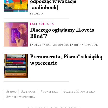
odpocząć w wakacje
[audiobook]
REDAKCJA
ESEJ KULTURA
Dlaczego oglądamy „Love is
Blind”?
KATARZYNA KAZIMIEROWSKA
KAROLINA LEWESTAM
Prenumerata „Pisma” z książką
w prezencie
#smog
#a propos
#powietrze
#czystość powietrza
#zanieczyszczenia