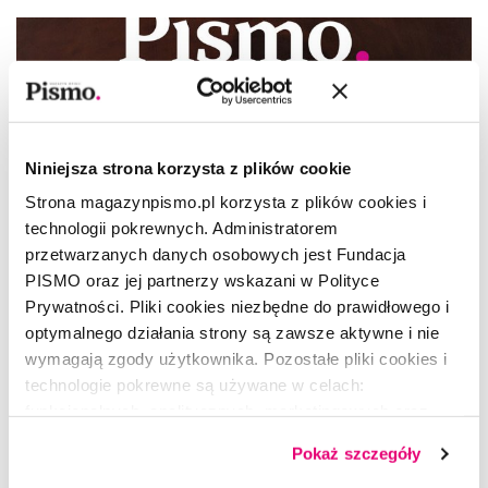
Niniejsza strona korzysta z plików cookie
Strona magazynpismo.pl korzysta z plików cookies i
technologii pokrewnych. Administratorem
przetwarzanych danych osobowych jest Fundacja
PISMO oraz jej partnerzy wskazani w Polityce
Prywatności. Pliki cookies niezbędne do prawidłowego i
optymalnego działania strony są zawsze aktywne i nie
wymagają zgody użytkownika. Pozostałe pliki cookies i
technologie pokrewne są używane w celach:
funkcjonalnych, analitycznych, marketingowych oraz
OKŁADKA
prezentowania spersonalizowanych treści. Wyrażając
Pokaż szczegóły
Pieta
dobrowolną zgodę na pliki cookies i technologie