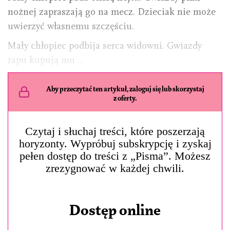
nożnej zapraszają go na mecz. Dzieciak nie może
uwierzyć własnemu szczęściu.
Mały chłopiec podbija serca widowni. Gwiazdy
rapu kupują mu …
Aby przeczytać ten artykuł, zaloguj się lub skorzystaj
z oferty.
Czytaj i słuchaj treści, które poszerzają
horyzonty. Wypróbuj subskrypcję i zyskaj
pełen dostęp do treści z „Pisma”. Możesz
zrezygnować w każdej chwili.
Dostęp online