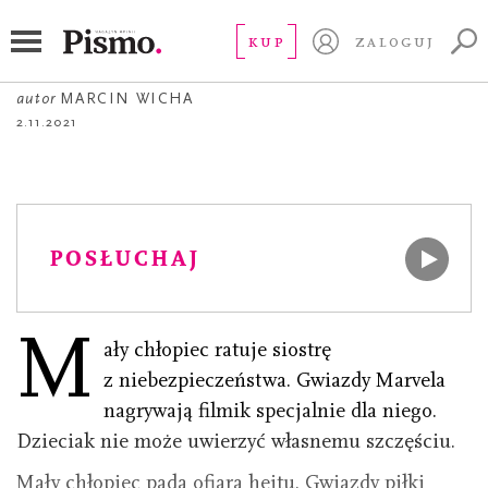
FELIETON
Dobre wiadomości
KUP
ZALOGUJ
autor
MARCIN WICHA
2.11.2021
POSŁUCHAJ
M
ały chłopiec ratuje siostrę
z niebezpieczeństwa. Gwiazdy Marvela
nagrywają filmik specjalnie dla niego.
Dzieciak nie może uwierzyć własnemu szczęściu.
Mały chłopiec pada ofiarą hejtu. Gwiazdy piłki