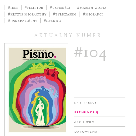
#idee
#felieton
#uchodźcy
#Marcin Wicha
#kryzys migracyjny
#tymczasem
#migranci
#Usnarz Górny
#granica
AKTUALNY NUMER
#104
Spis treści
Prenumeruj
Archiwum
Darowizna