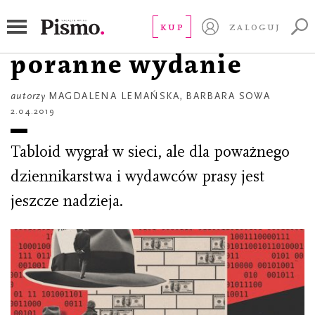
STUDIUM
Nikt nie czeka na
KUP
ZALOGUJ
poranne wydanie
autorzy
MAGDALENA LEMAŃSKA
,
BARBARA SOWA
2.04.2019
Tabloid wygrał w sieci, ale dla poważnego
dziennikarstwa i wydawców prasy jest
jeszcze nadzieja.