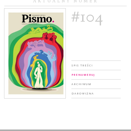
AKTUALNY NUMER
#104
Spis treści
Prenumeruj
Archiwum
Darowizna