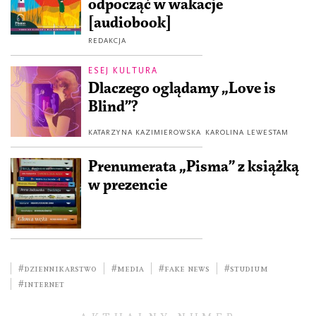
odpocząć w wakacje
[audiobook]
REDAKCJA
ESEJ KULTURA
Dlaczego oglądamy „Love is
Blind”?
KATARZYNA KAZIMIEROWSKA
KAROLINA LEWESTAM
Prenumerata „Pisma” z książką
w prezencie
#dziennikarstwo
#media
#fake news
#studium
#internet