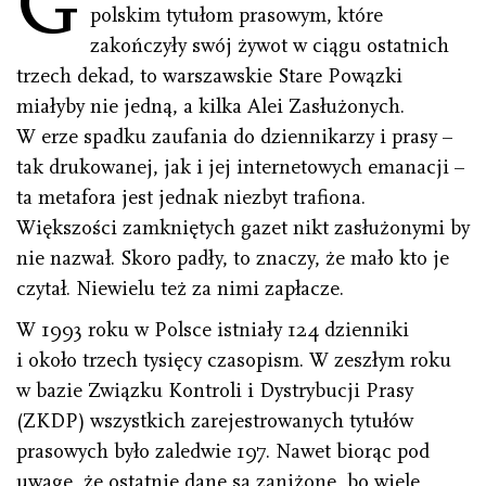
G
polskim tytułom prasowym, które
zakończyły swój żywot w ciągu ostatnich
trzech dekad, to warszawskie Stare Powązki
miałyby nie jedną, a kilka Alei Zasłużonych.
W erze spadku zaufania do dziennikarzy i prasy –
tak drukowanej, jak i jej internetowych emanacji –
ta metafora jest jednak niezbyt trafiona.
Większości zamkniętych gazet nikt zasłużonymi by
nie nazwał. Skoro padły, to znaczy, że mało kto je
czytał. Niewielu też za nimi zapłacze.
W 1993 roku w Polsce istniały 124 dzienniki
i około trzech tysięcy czasopism. W zeszłym roku
w bazie Związku Kontroli i Dystrybucji Prasy
(ZKDP) wszystkich zarejestrowanych tytułów
prasowych było zaledwie 197. Nawet biorąc pod
uwagę, że ostatnie dane są zaniżone, bo wiele