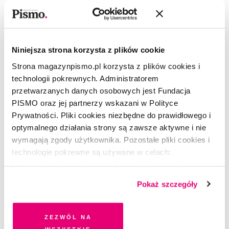
Niniejsza strona korzysta z plików cookie
Strona magazynpismo.pl korzysta z plików cookies i
technologii pokrewnych. Administratorem
Masz konto?
Zaloguj się
przetwarzanych danych osobowych jest Fundacja
PISMO oraz jej partnerzy wskazani w Polityce
Magdalena Lemańska
Prywatności. Pliki cookies niezbędne do prawidłowego i
–(ur. 1979), dziennikarka
optymalnego działania strony są zawsze aktywne i nie
miesięcznika „Forbes”, wcześniej przez ponad 10 lat w dziale
ekonomicznym „Rzeczpospolitej”, gdzie pisała o rynku
wymagają zgody użytkownika. Pozostałe pliki cookies i
mediów, rozrywki i nowych technologii. O mediach zaczęła
technologie pokrewne są używane w celach:
pisać w magazynie „Press” w 2005 roku. Studiowała
funkcjonalnych, analitycznych, marketingowych oraz
dziennikarstwo na Uniwersytecie Warszawskim.
prezentowania spersonalizowanych treści. Wyrażając
Pokaż szczegóły
dobrowolną zgodę na pliki cookies i technologie
Barbara Sowa
pokrewne, zgadzasz się na przechowywanie informacji
–Pomysłodawczyni
Śledztwa Pisma
i autorka
na Twoim urządzeniu końcowym lub dostęp do niego i
drugiego sezonu, za który otrzymała nagrodę Grand Press w
Zezwól na
kategorii reportaż radiowy. Producentka trzeciego i czwartego
przetwarzanie danych. Zgodę na wszystkie lub niektóre
wszystkie