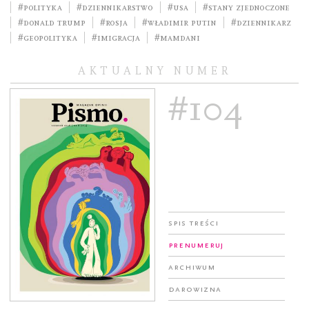
#polityka
#dziennikarstwo
#USA
#Stany Zjednoczone
#Donald Trump
#Rosja
#Władimir Putin
#dziennikarz
#geopolityka
#imigracja
#Mamdani
AKTUALNY NUMER
#104
Spis treści
Prenumeruj
Archiwum
Darowizna