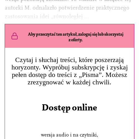
autorki M. odnalazło potwierdzenie praktycznego
zastosowania idei „równoległej …
Aby przeczytać ten artykuł, zaloguj się lub skorzystaj
z oferty.
Czytaj i słuchaj treści, które poszerzają
horyzonty. Wypróbuj subskrypcję i zyskaj
pełen dostęp do treści z „Pisma”. Możesz
zrezygnować w każdej chwili.
Dostęp online
wersja audio i na czytniki,