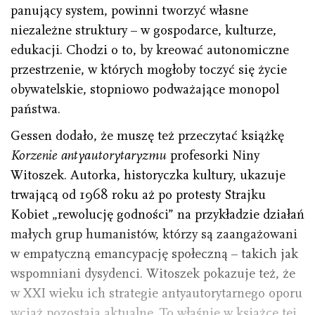
panujący system, powinni tworzyć własne
niezależne struktury – w gospodarce, kulturze,
edukacji. Chodzi o to, by kreować autonomiczne
przestrzenie, w których mogłoby toczyć się życie
obywatelskie, stopniowo podważające monopol
państwa.
Gessen dodało, że muszę też przeczytać książkę
Korzenie antyautorytaryzmu
profesorki Niny
Witoszek. Au­torka, historyczka kultury, ukazuje
trwającą od 1968 roku aż po protesty Strajku
Kobiet „rewolucję godności” na przykładzie działań
małych grup humanistów, którzy są zaangażowani
w empatyczną emancypację społeczną – takich jak
wspomniani dysydenci. Witoszek pokazuje też, że
w XXI wieku ich strategie antyautorytarnego oporu
wciąż pozostają aktualne. To właśnie w książce tej