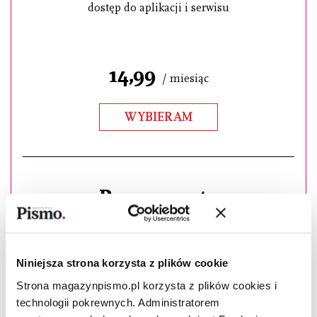
dostęp do aplikacji i serwisu
14,99
/ miesiąc
WYBIERAM
Prenumerata
co miesiąc papierowe wydanie,
Niniejsza strona korzysta z plików cookie
dostęp online do aplikacji i serwisu
Strona magazynpismo.pl korzysta z plików cookies i
technologii pokrewnych. Administratorem