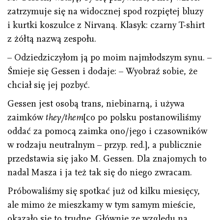
zatrzymuje się na widocznej spod rozpiętej bluzy
i kurtki koszulce z Nirvaną. Klasyk: czarny T-shirt
z żółtą nazwą zespołu.
– Odziedziczyłom ją po moim najmłodszym synu. –
Śmieje się Gessen i dodaje: – Wyobraź sobie, że
chciał się jej pozbyć.
Gessen jest osobą trans, niebinarną, i używa
zaimków
they/them
[co po polsku postanowiliśmy
oddać za pomocą zaimka ono/jego i czasowników
w rodzaju neutralnym – przyp. red.], a publicznie
przedstawia się jako M. Gessen. Dla znajomych to
nadal Masza i ja też tak się do niego zwracam.
Próbowaliśmy się spotkać już od kilku miesięcy,
ale mimo że mieszkamy w tym samym mieście,
okazało się to trudne. Głównie ze względu na