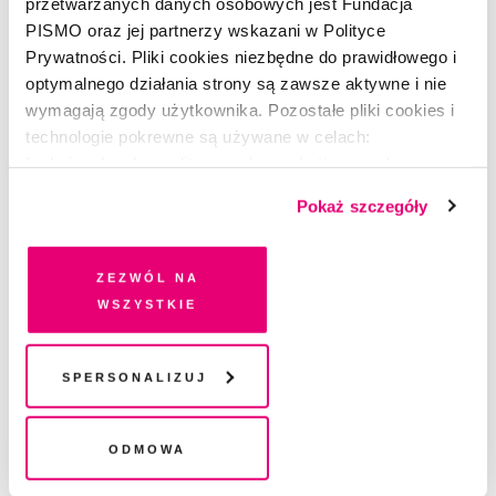
przetwarzanych danych osobowych jest Fundacja
PISMO oraz jej partnerzy wskazani w Polityce
24,99
/ miesiąc
Prywatności. Pliki cookies niezbędne do prawidłowego i
optymalnego działania strony są zawsze aktywne i nie
WYBIERAM
wymagają zgody użytkownika. Pozostałe pliki cookies i
technologie pokrewne są używane w celach:
funkcjonalnych, analitycznych, marketingowych oraz
prezentowania spersonalizowanych treści. Wyrażając
Pokaż szczegóły
dobrowolną zgodę na pliki cookies i technologie
pokrewne, zgadzasz się na przechowywanie informacji
na Twoim urządzeniu końcowym lub dostęp do niego i
Zezwól na
przetwarzanie danych. Zgodę na wszystkie lub niektóre
wszystkie
pliki cookies i technologie pokrewne możesz w każdej
chwili wycofać lub ponowić w zakładce "Ustawienia
plików cookie". Wycofanie zgody nie wpływa na
Spersonalizuj
legalność przetwarzania danych przed jej wycofaniem
Odmowa