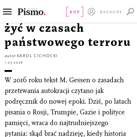
Z PISMEM U...
M. Gessen o tym, jak
KUP
ZALOGUJ
żyć w czasach
państwowego terroru
autor
KAROL CICHOCKI
1.07.2026
W 2016 roku tekst M. Gessen o zasadach
przetrwania autokracji czytano jak
podręcznik do nowej epoki. Dziś, po latach
pisania o Rosji, Trumpie, Gazie i polityce
pamięci, wraca do najtrudniejszego
pytania: skąd brać nadzieję, kiedy historia