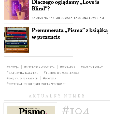
Dlaczego oglądamy „Love is
Blind”?
KATARZYNA KAZIMIEROWSKA
KAROLINA LEWESTAM
Prenumerata „Pisma” z książką
w prezencie
#poezja
#historia osobista
#Ukraina
#wolontariat
#Kateryna Kałytko
#pomoc humanitarna
#Wojna w Ukrainie
#poetka
#Festiwal Europejski Poeta Wolności
AKTUALNY NUMER
#104