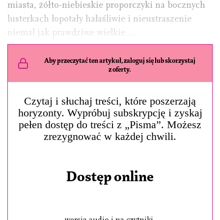
miasta, żółto-niebieskie proporczyki na bocznych
lusterkach łopotały hałaśliwie i nieustraszenie
niemal jak prawdziwe wielkie …
Aby przeczytać ten artykuł, zaloguj się lub skorzystaj
z oferty.
Czytaj i słuchaj treści, które poszerzają
horyzonty. Wypróbuj subskrypcję i zyskaj
pełen dostęp do treści z „Pisma”. Możesz
zrezygnować w każdej chwili.
Dostęp online
wersja audio i na czytniki,