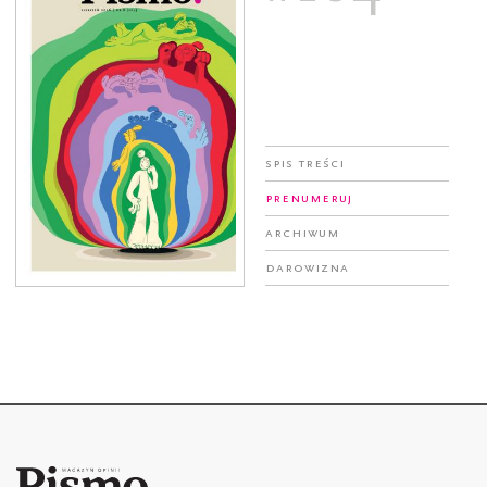
Spis treści
Prenumeruj
Archiwum
Darowizna