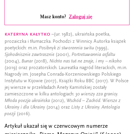
Masz konto?
Zaloguj się
Kateryna Kałytko
–(ur. 1982), ukraińska poetka,
prozaiczka i tłumaczka. Pochodzi z Winnicy. Autorka książek
poetyckich: m.in.
Posibnyk zi stworennia switu
(1999),
Sjohodnisznie zawtrasznie
(2001),
Portretuwannia asfaltu
(2004),
Bunar
(2018),
Nichto nas tut ne znaje, i my – nikoho
(2019) oraz prozatorskich. Laureatka nagród literackich, m.in.
Nagrody im. Josepha Conrada-Korzeniowskiego Polskiego
Instytutu w Kijowie (2017), Książki Roku BBC (2017). W Polsce
jej wiersze w przekładach Anety Kamińskiej zostały
zamieszczone w kilku antologiach:
30 wierszy zza granicy.
Młoda poezja ukraińska
(2012),
Wschód – Zachód. Wiersze z
Ukrainy i dla Ukrainy
(2014) oraz
Listy z Ukrainy. Antologia
poezji
(2016).
Artykuł ukazał się w czerwcowym numerze