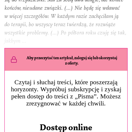
końców, nieudane związki. (…) Nie będę się wdawać
w więcej szczegółów. W każdym razie zachęciłam ją
do terapii, bo wszyscy teraz twierdzą, że rozwiąże
wszystkie problemy. (…) Po półtora roku czuję się tak,
jakbym …
Aby przeczytać ten artykuł, zaloguj się lub skorzystaj
z oferty.
Czytaj i słuchaj treści, które poszerzają
horyzonty. Wypróbuj subskrypcję i zyskaj
pełen dostęp do treści z „Pisma”. Możesz
zrezygnować w każdej chwili.
Dostęp online