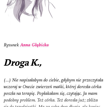
Rysunek
Anna Głąbicka
Droga K.,
(…) Nie napisałabym do ciebie, gdybym nie przeczytała
wczoraj w Onecie zwierzeń matki, której dorosła córka
poszła na terapię. Popłakałam się, czytając. Ja mam
podobny problem. Też córka. Też dorosła już; zbliża
się do trzydziestki. Ma za sobą dwa długie, ale koniec