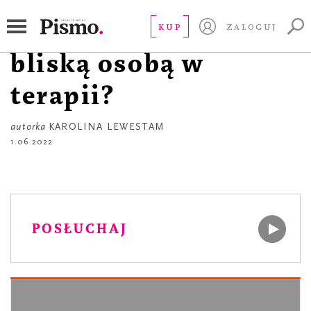
ROZMOWY Z K.
Droga K.! Jak żyć z
KUP
ZALOGUJ
bliską osobą w
terapii?
autorka
KAROLINA LEWESTAM
1.06.2022
POSŁUCHAJ