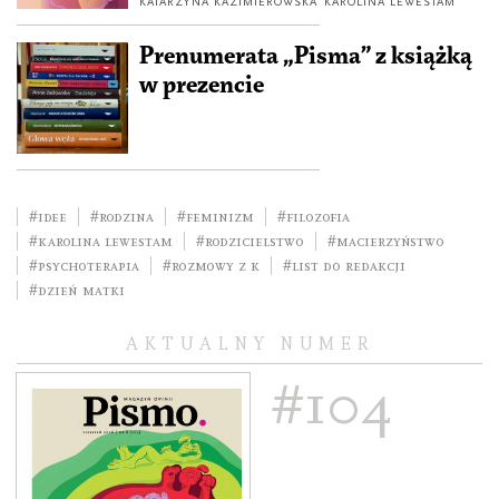
KATARZYNA KAZIMIEROWSKA
KAROLINA LEWESTAM
Prenumerata „Pisma” z książką
w prezencie
#idee
#rodzina
#feminizm
#filozofia
#Karolina Lewestam
#rodzicielstwo
#macierzyństwo
#psychoterapia
#Rozmowy z K
#list do redakcji
#Dzień Matki
AKTUALNY NUMER
#104