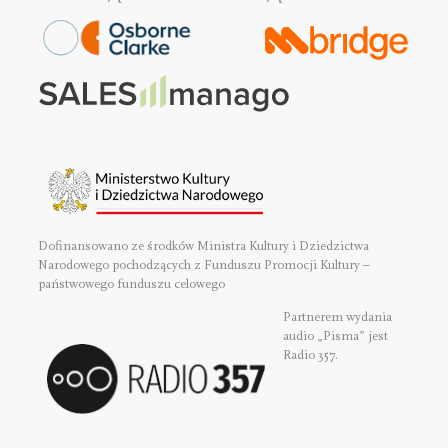
Dofinansowano ze środków Ministra Kultury i Dziedzictwa
Narodowego pochodzących z Funduszu Promocji Kultury –
państwowego funduszu celowego
Partnerem wydania
audio „Pisma” jest
Radio 357.