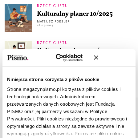
RZECZ GUSTU
Kulturalny planer 10/2025
MATEUSZ ROESLER
26.09.2025
RZECZ GUSTU
Kulturalny planer 03/2025
MATEUSZ ROESLER
28.02.2025
Niniejsza strona korzysta z plików cookie
Strona magazynpismo.pl korzysta z plików cookies i
technologii pokrewnych. Administratorem
przetwarzanych danych osobowych jest Fundacja
PISMO oraz jej partnerzy wskazani w Polityce
Prywatności. Pliki cookies niezbędne do prawidłowego i
optymalnego działania strony są zawsze aktywne i nie
wymagają zgody użytkownika. Pozostałe pliki cookies i
Copyright © Fundacja Pismo