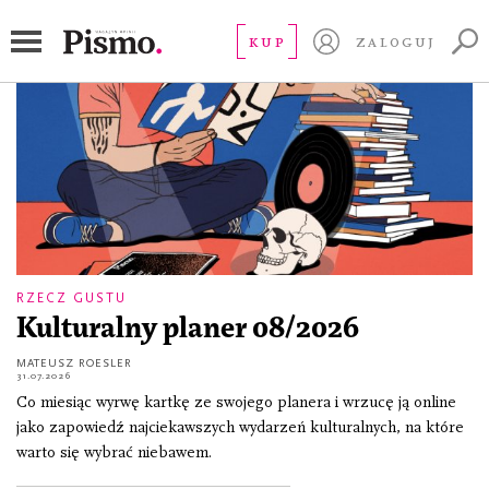
Krupa Art Foundation
KUP
ZALOGUJ
RZECZ GUSTU
Kulturalny planer 08/2026
MATEUSZ ROESLER
31.07.2026
Co miesiąc wyrwę kartkę ze swojego planera i wrzucę ją online
jako zapowiedź najciekawszych wydarzeń kulturalnych, na które
warto się wybrać niebawem.