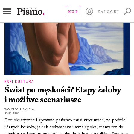
kultura queer
KUP
ZALOGUJ
ESEJ KULTURA
Świat po męskości? Etapy żałoby
i możliwe scenariusze
WOJCIECH ŚMIEJA
31.01.2023
Demokratyczne i sprawne państwo musi zrozumieć, że pośród
różnych końców, jakich doświadcza nasza epoka, mamy też do
czynienia z kresem męskości, jaką dotychczas znaliśmy. Powrotu