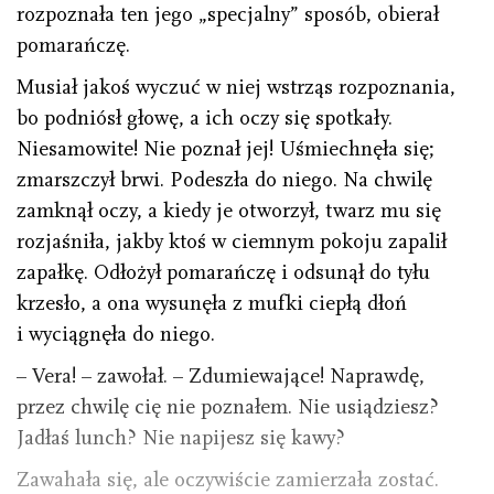
rozpoznała ten jego „specjalny” sposób, obierał
pomarańczę.
Musiał jakoś wyczuć w niej wstrząs rozpoznania,
bo podniósł głowę, a ich oczy się spotkały.
Niesamowite! Nie poznał jej! Uśmiechnęła się;
zmarszczył brwi. Podeszła do niego. Na chwilę
zamknął oczy, a kiedy je otworzył, twarz mu się
rozjaśniła, jakby ktoś w ciemnym pokoju zapalił
zapałkę. Odłożył pomarańczę i odsunął do tyłu
krzesło, a ona wysunęła z mufki ciepłą dłoń
i wyciągnęła do niego.
– Vera! – zawołał. – Zdumiewające! Naprawdę,
przez chwilę cię nie poznałem. Nie usiądziesz?
Jadłaś lunch? Nie napijesz się kawy?
Zawahała się, ale oczywiście zamierzała zostać.