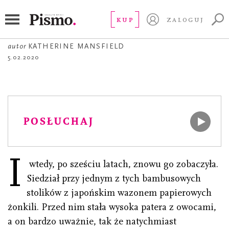
OPOWIADANIE
Kiszone ogórki
KUP
ZALOGUJ
autor
KATHERINE MANSFIELD
5.02.2020
POSŁUCHAJ
I
wtedy, po sześciu latach, znowu go zobaczyła.
Siedział przy jednym z tych bambusowych
stolików z japońskim wazonem papierowych
żonkili. Przed nim stała wysoka patera z owocami,
a on bardzo uważnie, tak że natychmiast