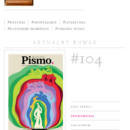
#kultura
#opowiadanie
#literatura
#Katherine Mansfield
#Virginia Woolf
AKTUALNY NUMER
#104
Spis treści
Prenumeruj
Archiwum