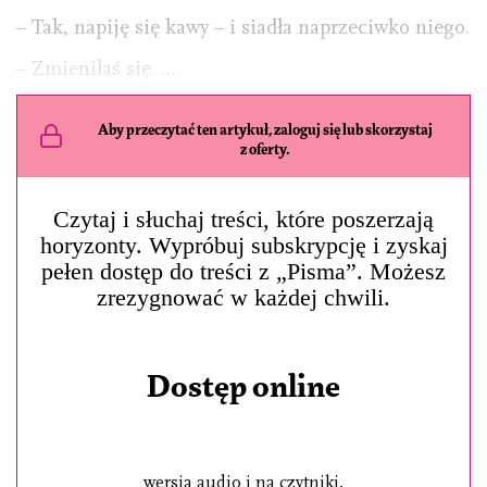
– Tak, napiję się kawy – i siadła naprzeciwko niego.
– Zmieniłaś się. …
Aby przeczytać ten artykuł, zaloguj się lub skorzystaj
z oferty.
Czytaj i słuchaj treści, które poszerzają
horyzonty. Wypróbuj subskrypcję i zyskaj
pełen dostęp do treści z „Pisma”. Możesz
zrezygnować w każdej chwili.
Dostęp online
wersja audio i na czytniki,