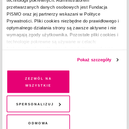
Martusia
technologii pokrewnych. Administratorem
przetwarzanych danych osobowych jest Fundacja
PISMO oraz jej partnerzy wskazani w Polityce
OLGA HUND
Prywatności. Pliki cookies niezbędne do prawidłowego i
optymalnego działania strony są zawsze aktywne i nie
wymagają zgody użytkownika. Pozostałe pliki cookies i
technologie pokrewne są używane w celach:
funkcjonalnych, analitycznych, marketingowych oraz
prezentowania spersonalizowanych treści. Wyrażając
Pokaż szczegóły
dobrowolną zgodę na pliki cookies i technologie
pokrewne, zgadzasz się na przechowywanie informacji
na Twoim urządzeniu końcowym lub dostęp do niego i
Zezwól na
przetwarzanie danych. Zgodę na wszystkie lub niektóre
wszystkie
pliki cookies i technologie pokrewne możesz w każdej
chwili wycofać lub ponowić w zakładce "Ustawienia
plików cookie". Wycofanie zgody nie wpływa na
Spersonalizuj
legalność przetwarzania danych przed jej wycofaniem
Odmowa