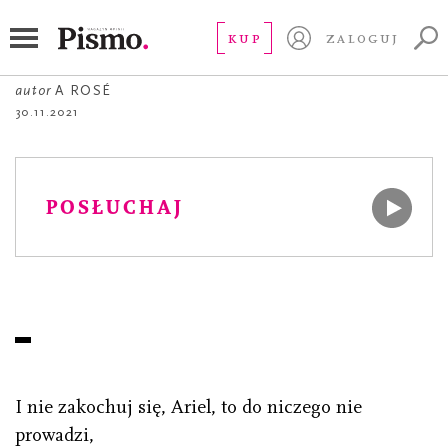
POEZJA
Pieśń Prospero
KUP
ZALOGUJ
autor
A ROSÉ
30.11.2021
POSŁUCHAJ
I nie zakochuj się, Ariel, to do niczego nie
prowadzi,