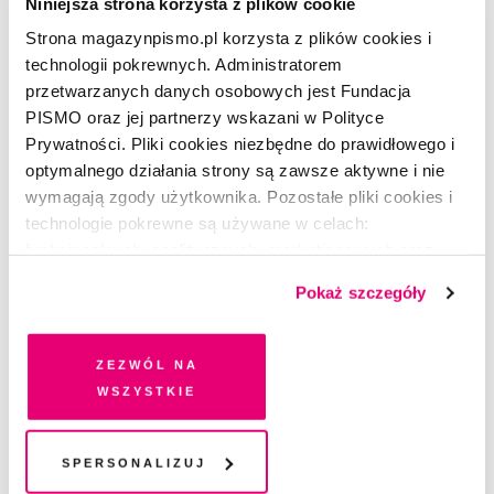
Niniejsza strona korzysta z plików cookie
Strona magazynpismo.pl korzysta z plików cookies i
technologii pokrewnych. Administratorem
przetwarzanych danych osobowych jest Fundacja
PISMO oraz jej partnerzy wskazani w Polityce
Prywatności. Pliki cookies niezbędne do prawidłowego i
optymalnego działania strony są zawsze aktywne i nie
wymagają zgody użytkownika. Pozostałe pliki cookies i
technologie pokrewne są używane w celach:
funkcjonalnych, analitycznych, marketingowych oraz
prezentowania spersonalizowanych treści. Wyrażając
Pokaż szczegóły
dobrowolną zgodę na pliki cookies i technologie
pokrewne, zgadzasz się na przechowywanie informacji
na Twoim urządzeniu końcowym lub dostęp do niego i
Zezwól na
przetwarzanie danych. Zgodę na wszystkie lub niektóre
wszystkie
POEZJA
pliki cookies i technologie pokrewne możesz w każdej
Morze wracające
chwili wycofać lub ponowić w zakładce "Ustawienia
plików cookie". Wycofanie zgody nie wpływa na
Spersonalizuj
KRZYSZTOF KAMIL BACZYŃSKI
legalność przetwarzania danych przed jej wycofaniem