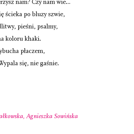
ierzysz nam? Czy nam wie…
ę ścieka po bluzy szwie,
litwy, pieśni, psalmy,
ima koloru khaki.
wybucha płaczem,
Wypala się, nie gaśnie.
łkowska, Agnieszka Sowińska