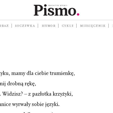
/ без назви
BRAZ
SOCZEWKA
HUMOR
CYKLE
MIESIĘCZNIK
czyku, mamy dla ciebie trumienkę,
śnij drobną rękę,
 Widzisz? – z pazłotka krzyżyki,
nice wyrwały sobie języki.