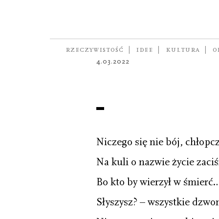
POEZJA
Bez tytułu 
autorka
IJA KIWA
RZECZYWISTOŚĆ
IDEE
KULTURA
O
4.03.2022
Niczego się nie bój, chłop
Na kuli o nazwie życie zaci
Bo kto by wierzył w śmierć…
Słyszysz? – wszystkie dzwon