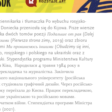
ziennikarka i tłumaczka Po wybuchu rosyjsko-
 Doniecka przeniosła się do Kijowa. Pisze wiersze
torka dwóch tomów poezji
Подальше от рая
(
Dalej
 зими
(
Pierwsza strona zimy
, 2019) oraz zbioru
ami
Ми прокинемось іншими
(
Obudzimy się inni
,
, rosyjskiego i polskiego na ukraiński oraz z
jski. Stypendystka programu Ministerstwa Kultury
Ія Ківа, Народилася 4 травня 1984 року в
ерекладачка та журналістка. Закінчила
ого національного університету (російська
ж студіювала графічний дизайн. Через російсько-
оку переїхала до Києва. Працює перекладачкою,
ше українською та російською мовами.
чатком війни. Стипендіатка програми Міністра
 (2021).