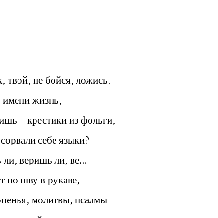
, твой, не бойся, ложись,
 имени жизнь,
ишь – крестики из фольги,
сорвали себе языки?
 ли, веришь ли, ве…
т по шву в рукаве,
опенья, молитвы, псалмы