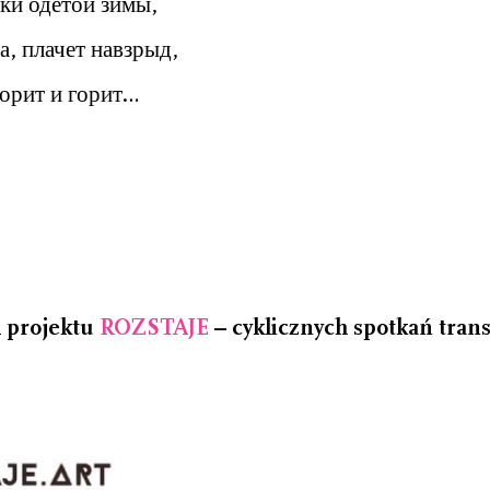
ки одетой зимы,
а, плачет навзрыд,
горит и горит…
h projektu
ROZSTAJE
– cyklicznych spotkań trans