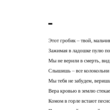
Этот гробик – твой, мальчик
Зажимая в ладошке пулю по
Мы не верили в смерть, вид
Слышишь – все колокольни 
Мы тебя не забудем, веришь
Вера кровью в землю стекае
Комом в горле встают песн