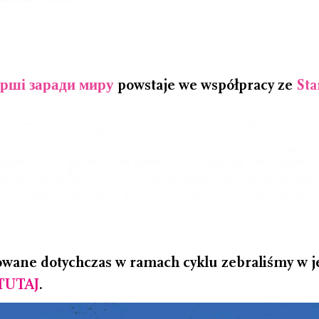
ірші заради миру
powstaje we współpracy ze
Sta
owane dotychczas w ramach cyklu zebraliśmy w je
TUTAJ
.