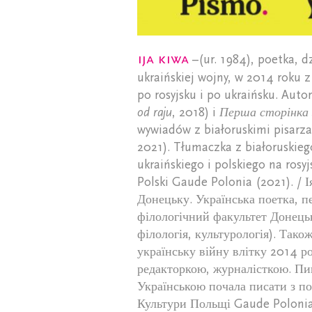
Ija Kiwa
–(ur. 1984), poetka, d
ukraińskiej wojny, w 2014 roku z
po rosyjsku i po ukraińsku. Au
od raju
, 2018) i
Перша сторінка
wywiadów z białoruskimi pisarz
2021). Tłumaczka z białoruskiego
ukraińskiego i polskiego na rosy
Polski Gaude Polonia (2021). / 
Донецьку. Українська поетка, п
філологічний факультет Донецьк
філологія, культурологія). Тако
українську війну влітку 2014 р
редакторкою, журналісткою. Пи
Українською почала писати з по
Культури Польщі Gaude Polonia