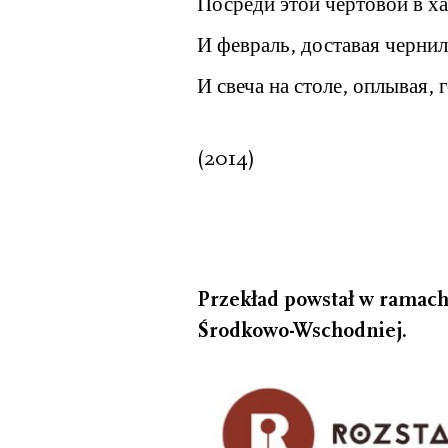
Посреди этой чертовой в ха
И февраль, доставая чернил
И свеча на столе, оплывая, 
(2014)
Przekład powstał w ramac
Środkowo-Wschodniej.