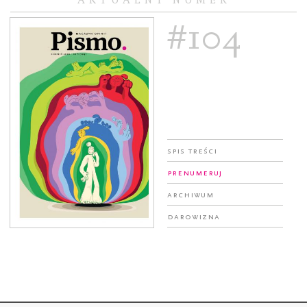
#104
Spis treści
Prenumeruj
Archiwum
Darowizna