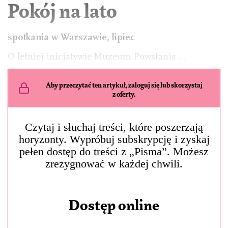
Pokój na lato
spotkania w Warszawie, lipiec
O letniej inicjatywie Muzeum Powstania …
Aby przeczytać ten artykuł, zaloguj się lub skorzystaj
z oferty.
Czytaj i słuchaj treści, które poszerzają
horyzonty. Wypróbuj subskrypcję i zyskaj
pełen dostęp do treści z „Pisma”. Możesz
zrezygnować w każdej chwili.
Dostęp online