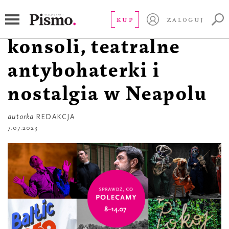
RZECZ GUSTU
Trzepak zamiast
KUP
ZALOGUJ
konsoli, teatralne
antybohaterki i
nostalgia w Neapolu
autorka
REDAKCJA
7.07.2023