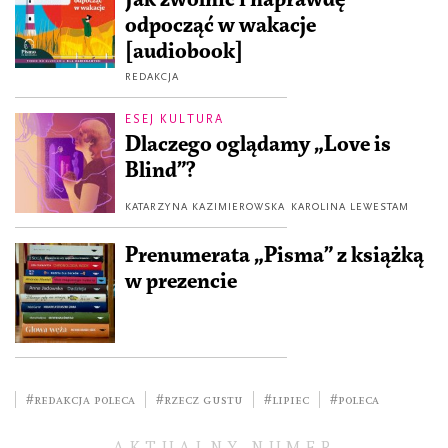
odpocząć w wakacje
[audiobook]
REDAKCJA
ESEJ KULTURA
Dlaczego oglądamy „Love is
Blind”?
KATARZYNA KAZIMIEROWSKA
KAROLINA LEWESTAM
Prenumerata „Pisma” z książką
w prezencie
#redakcja poleca
#rzecz gustu
#lipiec
#poleca
AKTUALNY NUMER