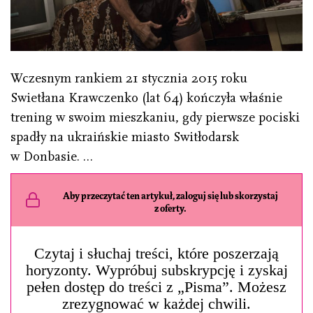
Wczesnym rankiem 21 stycznia 2015 roku
Swietłana Krawczenko (lat 64) kończyła właśnie
trening w swoim mieszkaniu, gdy pierwsze pociski
spadły na ukraińskie miasto Switłodarsk
w Donbasie. …
Aby przeczytać ten artykuł, zaloguj się lub skorzystaj
z oferty.
Czytaj i słuchaj treści, które poszerzają
horyzonty. Wypróbuj subskrypcję i zyskaj
pełen dostęp do treści z „Pisma”. Możesz
zrezygnować w każdej chwili.