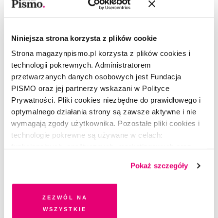
Niniejsza strona korzysta z plików cookie
Strona magazynpismo.pl korzysta z plików cookies i
CZYTAJ TAKŻE
technologii pokrewnych. Administratorem
przetwarzanych danych osobowych jest Fundacja
PISMO oraz jej partnerzy wskazani w Polityce
Prywatności. Pliki cookies niezbędne do prawidłowego i
optymalnego działania strony są zawsze aktywne i nie
wymagają zgody użytkownika. Pozostałe pliki cookies i
technologie pokrewne są używane w celach:
funkcjonalnych, analitycznych, marketingowych oraz
prezentowania spersonalizowanych treści. Wyrażając
Pokaż szczegóły
dobrowolną zgodę na pliki cookies i technologie
pokrewne, zgadzasz się na przechowywanie informacji
na Twoim urządzeniu końcowym lub dostęp do niego i
Zezwól na
przetwarzanie danych. Zgodę na wszystkie lub niektóre
wszystkie
pliki cookies i technologie pokrewne możesz w każdej