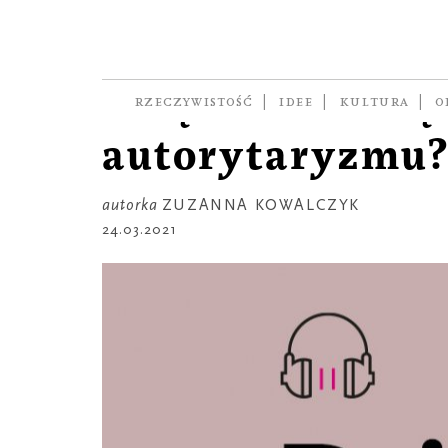
DZIŚ W KSIĄŻCE
Snyder. Jak uni
skrętu w stronę
RZECZYWISTOŚĆ
IDEE
KULTURA
O
autorytaryzmu
autorka
ZUZANNA KOWALCZYK
24.03.2021