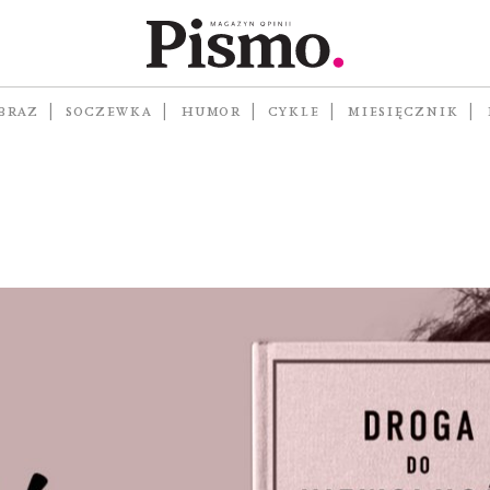
knąć
BRAZ
SOCZEWKA
HUMOR
CYKLE
MIESIĘCZNIK
?