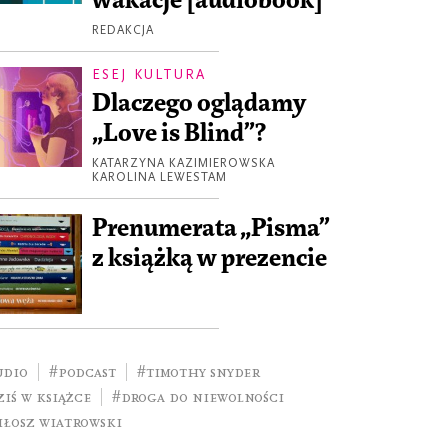
wakacje [audiobook]
REDAKCJA
ESEJ KULTURA
Dlaczego oglądamy
„Love is Blind”?
KATARZYNA KAZIMIEROWSKA
KAROLINA LEWESTAM
Prenumerata „Pisma”
z książką w prezencie
udio
#podcast
#Timothy Snyder
iś w książce
#Droga do niewolności
iłosz Wiatrowski