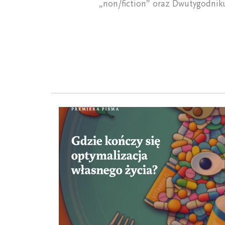
„non/fiction” oraz Dwutygodnik