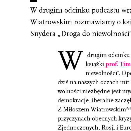
W drugim odcinku podcastu wr
Wiatrowskim rozmawiamy o ksią
Snydera „Droga do niewolności”
W
drugim odcinku 
książki
prof. Ti
niewolności”. Op
dziś na naszych oczach mit 
wolności niezbędne jest myśl
demokracje liberalne zaczę
Z Miłoszem Wiatrowskim** 
przyczynach obecnych kryz
Zjednoczonych, Rosji i Euro