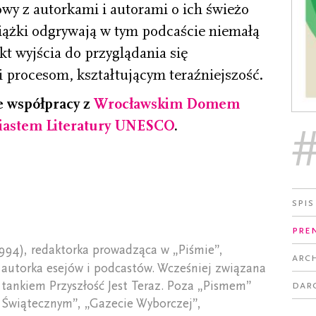
mowy z autorkami i autorami o ich świeżo
iążki odgrywają w tym podcaście niemałą
kt wyjścia do przyglądania się
 procesom, kształtującym teraźniejszość.
e współpracy z
Wrocławskim Domem
astem Literatury UNESCO
.
Spis
Pre
1994), redaktorka prowadząca w „Piśmie”,
Arc
 autorka esejów i podcastów. Wcześniej związana
Dar
 tankiem Przyszłość Jest Teraz. Poza „Pismem”
 Świątecznym”, „Gazecie Wyborczej”,