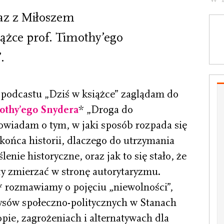
az z Miłoszem
żce prof. Timothy’ego
.
podcastu „Dziś w książce” zaglądam do
mothy’ego Snydera
* „Droga do
owiadam o tym, w jaki sposób rozpada się
końca historii, dlaczego do utrzymania
enie historyczne, oraz jak to się stało, że
ły zmierzać w stronę autorytaryzmu.
rozmawiamy o pojęciu „niewolności”,
ysów społeczno-politycznych w Stanach
pie, zagrożeniach i alternatywach dla