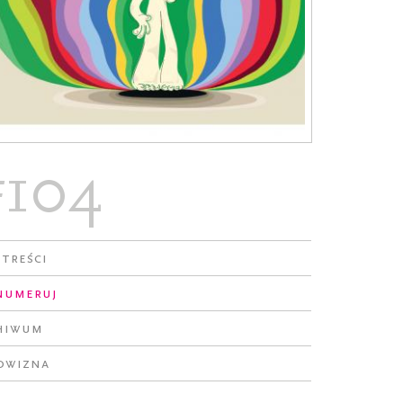
#104
 treści
numeruj
hiwum
owizna