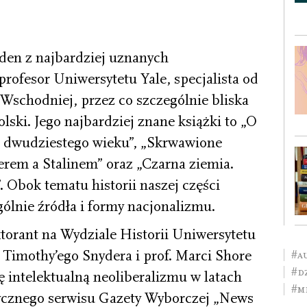
den z najbardziej uznanych
rofesor Uniwersytetu Yale, specjalista od
 Wschodniej, przez co szczególnie bliska
Polski. Jego najbardziej znane książki to „O
 z dwudziestego wieku”, „Skrwawione
erem a Stalinem” oraz „Czarna ziemia.
. Obok tematu historii naszej części
gólnie źródła i formy nacjonalizmu.
torant na Wydziale Historii Uniwersytetu
. Timothy’ego Snydera i prof. Marci Shore
#a
#Dz
 intelektualną neoliberalizmu w latach
#M
zycznego serwisu Gazety Wyborczej „News