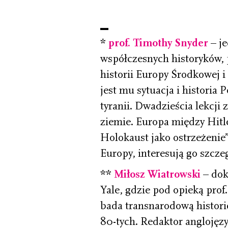
*
prof. Timothy Snyder
– je
współczesnych historyków, p
historii Europy Środkowej i
jest mu sytuacja i historia 
tyranii. Dwadzieścia lekcji
ziemie. Europa między Hitl
Holokaust jako ostrzeżenie”
Europy, interesują go szcze
**
Miłosz Wiatrowski
– dok
Yale, gdzie pod opieką prof
bada transnarodową historię
80-tych. Redaktor angloję