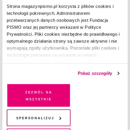
Strona magazynpismo.pl korzysta z plików cookies i
technologii pokrewnych. Administratorem
STUDIUM
przetwarzanych danych osobowych jest Fundacja
Do kogo należy rzeka?
PISMO oraz jej partnerzy wskazani w Polityce
Prywatności. Pliki cookies niezbędne do prawidłowego i
optymalnego działania strony są zawsze aktywne i nie
KAMILA KIELAR
wymagają zgody użytkownika. Pozostałe pliki cookies i
technologie pokrewne są używane w celach:
funkcjonalnych, analitycznych, marketingowych oraz
prezentowania spersonalizowanych treści. Wyrażając
Pokaż szczegóły
dobrowolną zgodę na pliki cookies i technologie
pokrewne, zgadzasz się na przechowywanie informacji
na Twoim urządzeniu końcowym lub dostęp do niego i
Zezwól na
przetwarzanie danych. Zgodę na wszystkie lub niektóre
wszystkie
pliki cookies i technologie pokrewne możesz w każdej
chwili wycofać lub ponowić w zakładce "Ustawienia
plików cookie". Wycofanie zgody nie wpływa na
Spersonalizuj
legalność przetwarzania danych przed jej wycofaniem