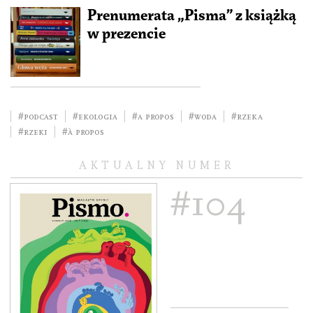
Prenumerata „Pisma” z książką
w prezencie
#podcast
#ekologia
#a propos
#woda
#Rzeka
#rzeki
#À propos
AKTUALNY NUMER
#104