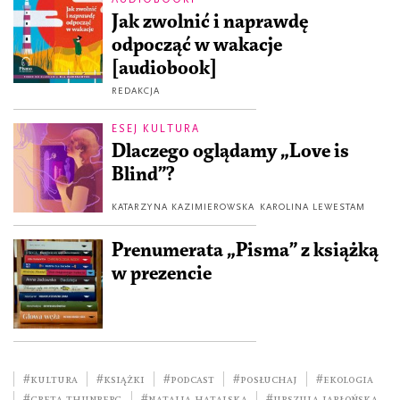
Jak zwolnić i naprawdę
odpocząć w wakacje
[audiobook]
REDAKCJA
ESEJ KULTURA
Dlaczego oglądamy „Love is
Blind”?
KATARZYNA KAZIMIEROWSKA
KAROLINA LEWESTAM
Prenumerata „Pisma” z książką
w prezencie
#kultura
#książki
#podcast
#posłuchaj
#ekologia
#Greta Thunberg
#Natalia Hatalska
#Urszula Jabłońska