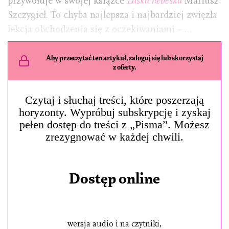
przywołuje w swojej książce
Láska nebeská
Mariusz
Szczygieł. To chyba najlepsza i najbardziej zwięzła
lekcja obchodzenia się z oczekiwaniami – …
Aby przeczytać ten artykuł, zaloguj się lub skorzystaj
z oferty.
Czytaj i słuchaj treści, które poszerzają
horyzonty. Wypróbuj subskrypcję i zyskaj
pełen dostęp do treści z „Pisma”. Możesz
zrezygnować w każdej chwili.
Dostęp online
wersja audio i na czytniki,