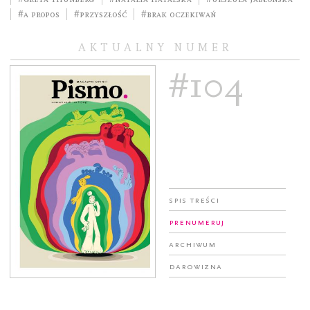
#a propos
#przyszłość
#brak oczekiwań
AKTUALNY NUMER
#104
Spis treści
Prenumeruj
Archiwum
Darowizna