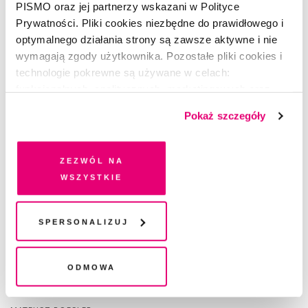
PISMO oraz jej partnerzy wskazani w Polityce
Prywatności. Pliki cookies niezbędne do prawidłowego i
optymalnego działania strony są zawsze aktywne i nie
wymagają zgody użytkownika. Pozostałe pliki cookies i
technologie pokrewne są używane w celach:
funkcjonalnych, analitycznych, marketingowych oraz
prezentowania spersonalizowanych treści. Wyrażając
Pokaż szczegóły
dobrowolną zgodę na pliki cookies i technologie
pokrewne, zgadzasz się na przechowywanie informacji
na Twoim urządzeniu końcowym lub dostęp do niego i
Zezwól na
przetwarzanie danych. Zgodę na wszystkie lub niektóre
wszystkie
pliki cookies i technologie pokrewne możesz w każdej
chwili wycofać lub ponowić w zakładce "Ustawienia
plików cookie". Wycofanie zgody nie wpływa na
Spersonalizuj
legalność przetwarzania danych przed jej wycofaniem
RZECZ GUSTU
Odmowa
Kulturalny planer 08/2026