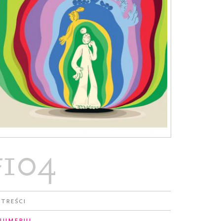
#104
 treści
numeruj