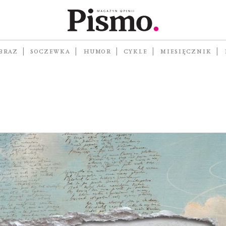
gel i
cie
BRAZ
SOCZEWKA
HUMOR
CYKLE
MIESIĘCZNIK