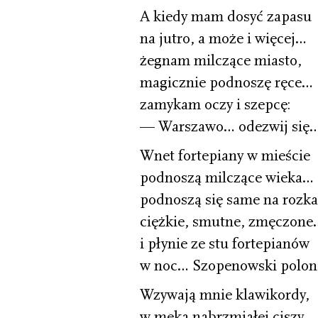
A kiedy mam dosyć zapasu
na jutro, a może i więcej…
żegnam milczące miasto,
magicznie podnoszę ręce…
zamykam oczy i szepcę:
— Warszawo… odezwij się
Wnet fortepiany w mieście
podnoszą milczące wieka…
podnoszą się same na rozk
ciężkie, smutne, zmęczone
i płynie ze stu fortepianów
w noc… Szopenowski polo
Wzywają mnie klawikordy,
w męką nabrzmiałej ciszy