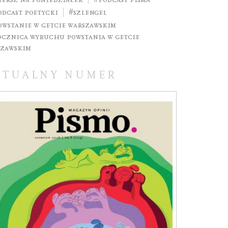
odcast poetycki
#szlengel
owstanie w getcie warszawskim
ocznica wybuchu powstania w getcie
szawskim
KTUALNY NUMER