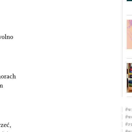
…
wolno
norach
m
#w
#W
rzeć,
#p
#w