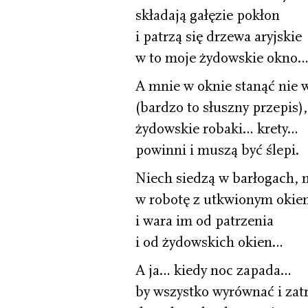
składają gałęzie pokłon
i patrzą się drzewa aryjskie
w to moje żydowskie okno
A mnie w oknie stanąć nie 
(bardzo to słuszny przepis),
żydowskie robaki… krety…
powinni i muszą być ślepi.
Niech siedzą w barłogach, 
w robotę z utkwionym okie
i wara im od patrzenia
i od żydowskich okien…
A ja… kiedy noc zapada…
by wszystko wyrównać i zat