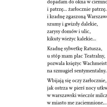
dopadam do okna w ciemno
i patrzę… żarłocznie patrzę
i kradnę zgaszoną Warszaw
szumy i gwizdy dalekie,
zarysy domów i ulic,
kikuty wieżyc kalekie…
Kradnę sylwetkę Ratusza,
u stóp mam plac Teatralny,
pozwala księżyc Wachmeist
na szmugiel sentymentalny
Wbijają się oczy żarłocznie,
jak ostrza w pierś nocy utk
w warszawski wieczór milcz
w miasto me zaciemnione…