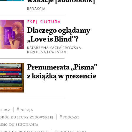
wakacje [audiobook]
REDAKCJA
ESEJ KULTURA
Dlaczego oglądamy
„Love is Blind”?
KATARZYNA KAZIMIEROWSKA
KAROLINA LEWESTAM
Prenumerata „Pisma”
z książką w prezencie
iersz
#poezja
okół kultury żydowskiej
#podcast
ismo do słuchania
iersz na poniedziałek
#podcast pisma