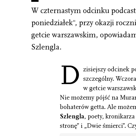
W czternastym odcinku podcast
poniedziałek", przy okazji rocz
getcie warszawskim, opowiadam
Szlengla.
D
zisiejszy odcinek p
szczególny. Wczora
w getcie warszawsk
Nie możemy pójść na Muran
bohaterów getta. Ale może
Szlengla
, poety, kronikarza
stronę” i „Dwie śmierci”. C