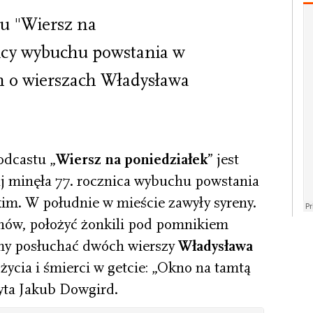
u "Wiersz na
nicy wybuchu powstania w
 o wierszach Władysława
odcastu „
Wiersz na poniedziałek
” jest
j minęła 77. rocznica wybuchu powstania
im. W południe w mieście zawyły syreny.
ów, położyć żonkili pod pomnikiem
my posłuchać dwóch wierszy
Władysława
 życia i śmierci w getcie: „Okno na tamtą
zyta Jakub Dowgird.