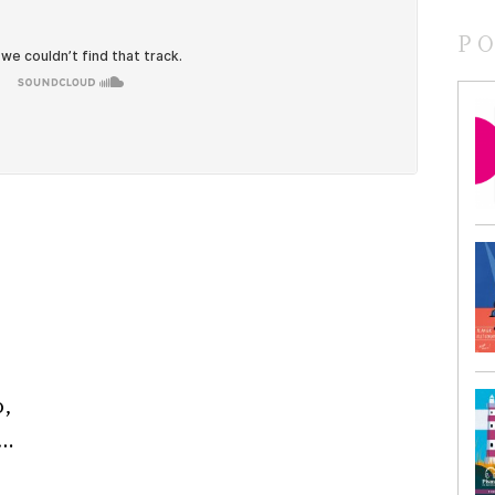
P
o,
ą…