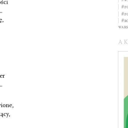
ści
#p
…
#p
ę,
#r
war
A
er
…
wione,
ący,