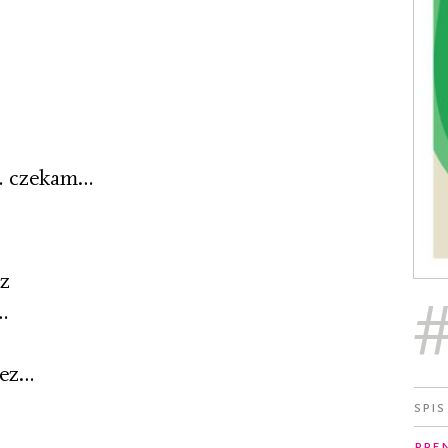
… czekam…
az
…
nez…
Spis
Pre