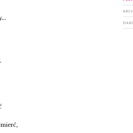
Arc
zy…
Dar
…
ć
mierć,