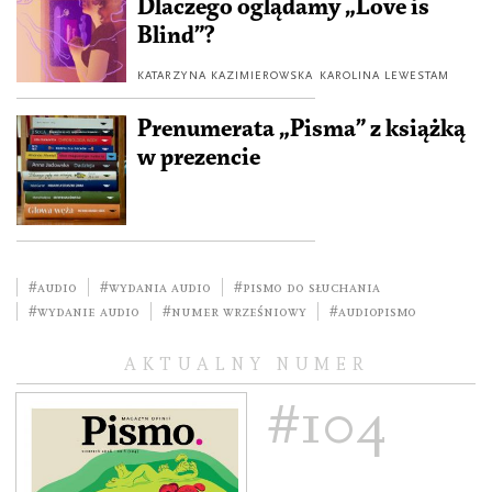
Dlaczego oglądamy „Love is
Blind”?
KATARZYNA KAZIMIEROWSKA
KAROLINA LEWESTAM
Prenumerata „Pisma” z książką
w prezencie
#audio
#Wydania audio
#pismo do słuchania
#wydanie audio
#numer wrześniowy
#audiopismo
AKTUALNY NUMER
#104