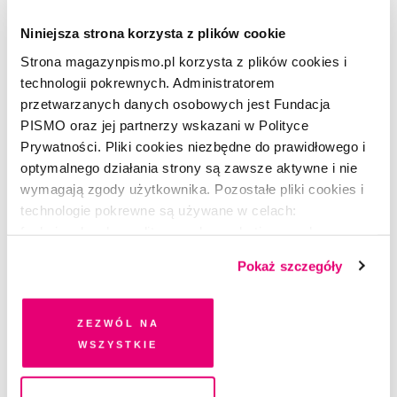
Niniejsza strona korzysta z plików cookie
Strona magazynpismo.pl korzysta z plików cookies i
technologii pokrewnych. Administratorem
przetwarzanych danych osobowych jest Fundacja
PISMO oraz jej partnerzy wskazani w Polityce
Prywatności. Pliki cookies niezbędne do prawidłowego i
optymalnego działania strony są zawsze aktywne i nie
wymagają zgody użytkownika. Pozostałe pliki cookies i
PSYCHOWASHING
technologie pokrewne są używane w celach:
Odcinek 10. Mroczne lustro
funkcjonalnych, analitycznych, marketingowych oraz
prezentowania spersonalizowanych treści. Wyrażając
REDAKCJA
Pokaż szczegóły
dobrowolną zgodę na pliki cookies i technologie
pokrewne, zgadzasz się na przechowywanie informacji
na Twoim urządzeniu końcowym lub dostęp do niego i
Zezwól na
przetwarzanie danych. Zgodę na wszystkie lub niektóre
wszystkie
pliki cookies i technologie pokrewne możesz w każdej
chwili wycofać lub ponowić w zakładce "Ustawienia