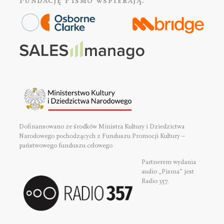
Fundację Pismo
wspierają:
Dofinansowano ze środków Ministra Kultury i Dziedzictwa
Narodowego pochodzących z Funduszu Promocji Kultury –
państwowego funduszu celowego
Partnerem wydania
audio „Pisma” jest
Radio 357.