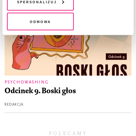
plików cookie". Wycofanie zgody nie wpływa na
Spersonalizuj
legalność przetwarzania danych przed jej wycofaniem
Odmowa
PSYCHOWASHING
Odcinek 9. Boski głos
REDAKCJA
POLECAMY