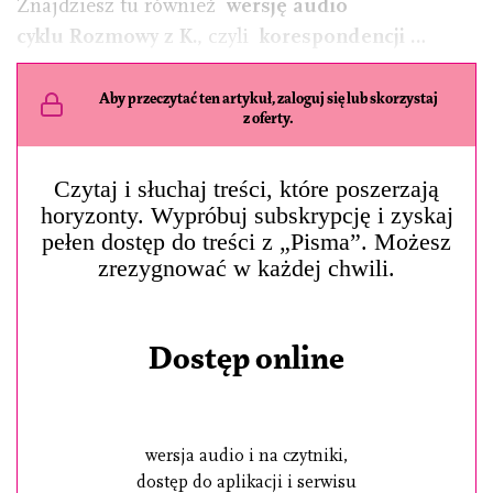
Znajdziesz tu również
wersję audio
cyklu Rozmowy z K.
, czyli
korespondencji …
Aby przeczytać ten artykuł, zaloguj się lub skorzystaj
z oferty.
Czytaj i słuchaj treści, które poszerzają
horyzonty. Wypróbuj subskrypcję i zyskaj
pełen dostęp do treści z „Pisma”. Możesz
zrezygnować w każdej chwili.
Dostęp online
wersja audio i na czytniki,
dostęp do aplikacji i serwisu