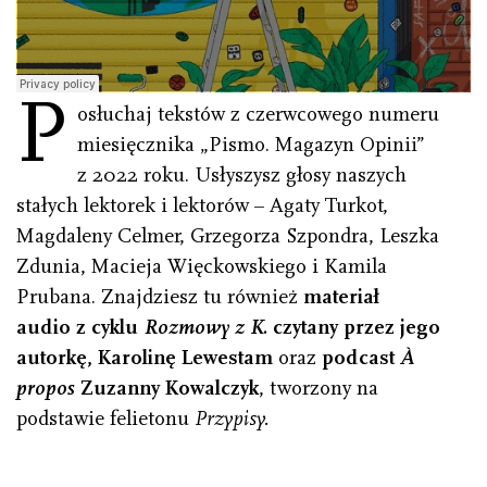
P
osłuchaj tekstów z czerwcowego numeru
miesięcznika „Pismo. Magazyn Opinii”
z 2022 roku. Usłyszysz głosy naszych
stałych lektorek i lektorów – Agaty Turkot,
Magdaleny Celmer, Grzegorza Szpondra, Leszka
Zdunia, Macieja Więckowskiego i Kamila
Prubana. Znajdziesz tu również
materiał
audio z cyklu
Rozmowy z K.
czytany przez jego
autorkę, Karolinę Lewestam
oraz
podcast
À
propos
Zuzanny Kowalczyk
, tworzony na
podstawie felietonu
Przypisy.