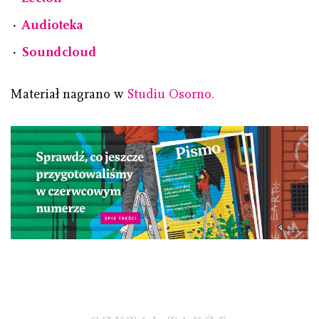
⋅
Audioteka
⋅
Soundcloud
Materiał nagrano w
Studiu Osorno.