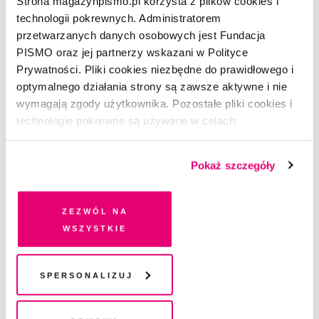
Wydanie audio 06/2023
Strona magazynpismo.pl korzysta z plików cookies i
technologii pokrewnych. Administratorem
REDAKCJA
przetwarzanych danych osobowych jest Fundacja
PISMO oraz jej partnerzy wskazani w Polityce
Prywatności. Pliki cookies niezbędne do prawidłowego i
optymalnego działania strony są zawsze aktywne i nie
wymagają zgody użytkownika. Pozostałe pliki cookies i
technologie pokrewne są używane w celach:
funkcjonalnych, analitycznych, marketingowych oraz
prezentowania spersonalizowanych treści. Wyrażając
Pokaż szczegóły
dobrowolną zgodę na pliki cookies i technologie
pokrewne, zgadzasz się na przechowywanie informacji
na Twoim urządzeniu końcowym lub dostęp do niego i
Zezwól na
przetwarzanie danych. Zgodę na wszystkie lub niektóre
wszystkie
pliki cookies i technologie pokrewne możesz w każdej
chwili wycofać lub ponowić w zakładce "Ustawienia
plików cookie". Wycofanie zgody nie wpływa na
Spersonalizuj
legalność przetwarzania danych przed jej wycofaniem