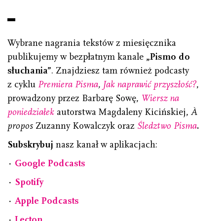
Wybrane nagrania tekstów z miesięcznika
publikujemy w bezpłatnym kanale
„Pismo do
słuchania”
. Znajdziesz tam również podcasty
z cyklu
Premiera Pisma
,
Jak naprawić
przyszłość?
,
prowadzony przez Barbarę Sowę,
Wiersz na
poniedziałek
autorstwa Magdaleny Kicińskiej,
À
propos
Zuzanny Kowalczyk oraz
Śledztwo Pisma
.
Subskrybuj
nasz kanał w aplikacjach:
⋅
Google Podcasts
⋅
Spotify
⋅
Apple Podcasts
⋅
Lecton