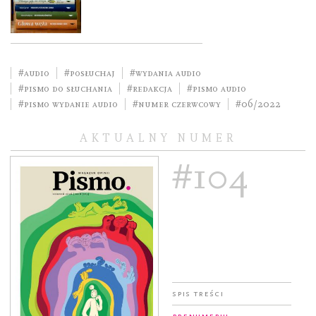
#audio
#posłuchaj
#Wydania audio
#pismo do słuchania
#redakcja
#pismo audio
#pismo wydanie audio
#numer czerwcowy
#06/2022
AKTUALNY NUMER
#104
Spis treści
Prenumeruj