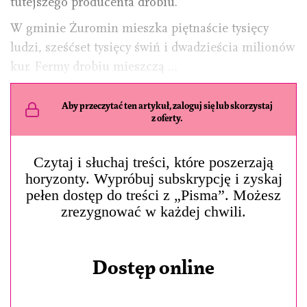
tutejszego producenta drobiu.
W gminie Żuromin mieszka piętnaście tysięcy
ludzi, sześćset tysięcy świń i dwadzieścia milionów
kur. Fermy drobiu mieszczą …
Aby przeczytać ten artykuł, zaloguj się lub skorzystaj
z oferty.
Czytaj i słuchaj treści, które poszerzają
horyzonty. Wypróbuj subskrypcję i zyskaj
pełen dostęp do treści z „Pisma”. Możesz
zrezygnować w każdej chwili.
Dostęp online