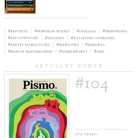
#reportaż
#Mirosław Wlekły
#ekologia
#środowisko
#rzeczywistość
#jedzenie
#Katarzyna Szyngiera
#kryzys klimatyczny
#rolnictwo
#hodowla
#Marcin Napiórkowski
#konserwanty
#GMO
AKTUALNY NUMER
#104
Spis treści