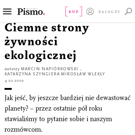
REPORTAŻ
Warzywo bez chemii?
KUP
ZALOGUJ
Ciemne strony
żywności
ekologicznej
autorzy
MARCIN NAPIÓRKOWSKI
,
KATARZYNA SZYNGIERA
MIROSŁAW WLEKŁY
4.02.2020
Jak jeść, by jeszcze bardziej nie dewastować
planety? – przez ostatnie pół roku
stawialiśmy to pytanie sobie i naszym
rozmówcom.