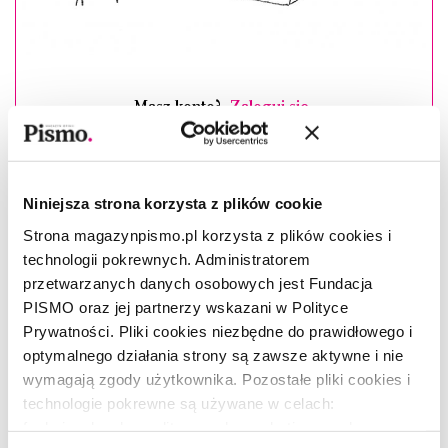
Masz konto?
Zaloguj się
Marcin Napiórkowski
–(ur. 1985), semiotyk kultury,
wykładowca Instytutu Kultury Polskiej Uniwersytetu
Niniejsza strona korzysta z plików cookie
Warszawskiego. Prowadzi autorski blog Mitologia
współczesna. Autor książek
Mitologia współczesna
(2013),
Strona magazynpismo.pl korzysta z plików cookies i
Władza wyobraźni
(2014),
Powstanie umarłych
(2016),
Kod
technologii pokrewnych. Administratorem
kapitalizmu
(2019) i
Turbopatriotyzm
(2019).
przetwarzanych danych osobowych jest Fundacja
PISMO oraz jej partnerzy wskazani w Polityce
Katarzyna Szyngiera
Prywatności. Pliki cookies niezbędne do prawidłowego i
–(ur. 1986), reżyserka,
optymalnego działania strony są zawsze aktywne i nie
absolwentka Wydziału Reżyserii Dramatu Państwowej Wyższej
wymagają zgody użytkownika. Pozostałe pliki cookies i
Szkoły Teatralnej w Krakowie i kursu STUDIO PRÓB w Szkole
Wajdy. Zajmuje się teatrem dokumentalnym i politycznym.
technologie pokrewne są używane w celach:
funkcjonalnych, analitycznych, marketingowych oraz