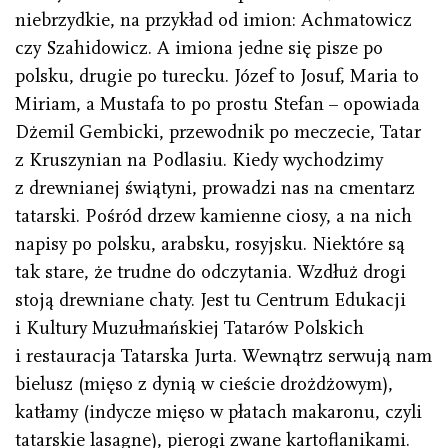
niebrzydkie, na przykład od imion: Achmatowicz
czy Szahidowicz. A imiona jedne się pisze po
polsku, drugie po turecku. Józef to Josuf, Maria to
Miriam, a Mustafa to po prostu Stefan – opowiada
Dżemil Gembicki, przewodnik po meczecie, Tatar
z Kruszynian na Podlasiu. Kiedy wychodzimy
z drewnianej świątyni, prowadzi nas na cmentarz
tatarski. Pośród drzew kamienne ciosy, a na nich
napisy po polsku, arabsku, rosyjsku. Niektóre są
tak stare, że trudne do odczytania. Wzdłuż drogi
stoją drewniane chaty. Jest tu Centrum Edukacji
i Kultury Muzułmańskiej Tatarów Polskich
i restauracja Tatarska Jurta. Wewnątrz serwują nam
bielusz (mięso z dynią w cieście drożdżowym),
katłamy (indycze mięso w płatach makaronu, czyli
tatarskie lasagne), pierogi zwane kartoflanikami.