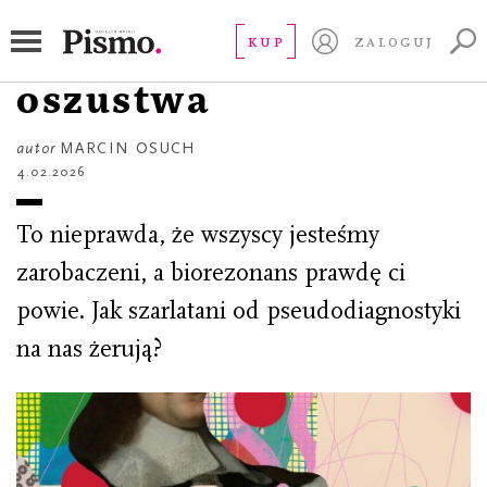
STUDIUM
Biorezonans i inne
KUP
ZALOGUJ
oszustwa
autor
MARCIN OSUCH
4.02.2026
To nieprawda, że wszyscy jesteśmy
zarobaczeni, a biorezonans prawdę ci
powie. Jak szarlatani od pseudodiagnostyki
na nas żerują?