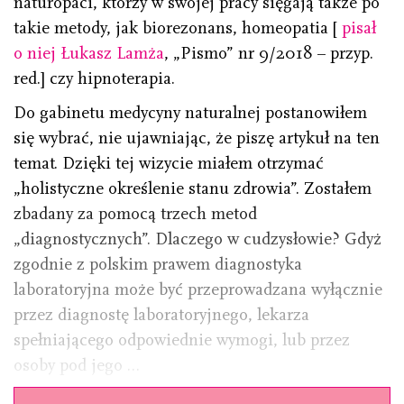
naturopaci, którzy w swojej pracy sięgają także po
takie metody, jak biorezonans, homeopatia [
pisał
o niej Łukasz Lamża
, „Pismo” nr 9/2018 – przyp.
red.] czy hipnoterapia.
Do gabinetu medycyny naturalnej postanowiłem
się wybrać, nie ujawniając, że piszę artykuł na ten
temat. Dzięki tej wizycie miałem otrzymać
„holistyczne określenie stanu zdrowia”. Zostałem
zbadany za pomocą trzech metod
„diagnostycznych”. Dlaczego w cudzysłowie? Gdyż
zgodnie z polskim prawem diagnostyka
laboratoryjna może być przeprowadzana wyłącznie
przez diagnostę laboratoryjnego, lekarza
spełniającego odpowiednie wymogi, lub przez
osoby pod jego …