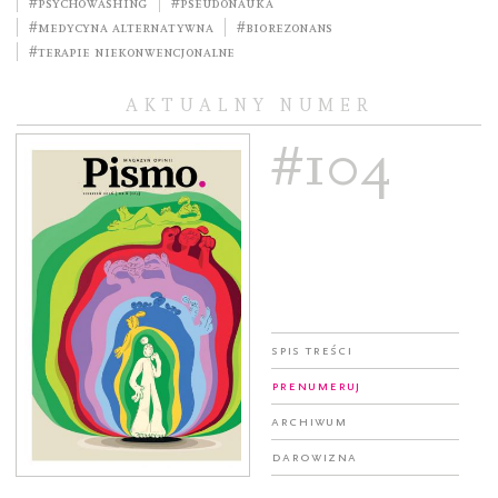
#psychowashing
#pseudonauka
#medycyna alternatywna
#biorezonans
#terapie niekonwencjonalne
AKTUALNY NUMER
#104
Spis treści
Prenumeruj
Archiwum
Darowizna