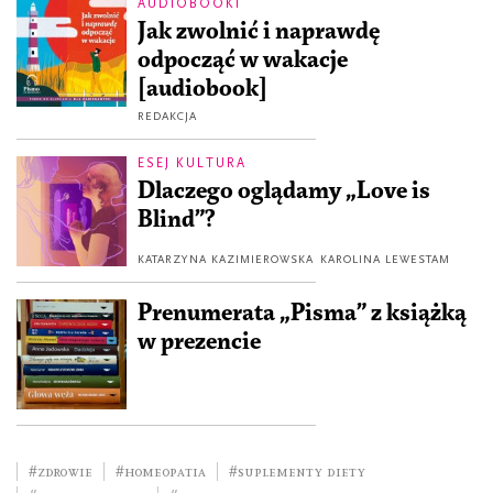
AUDIOBOOKI
Jak zwolnić i naprawdę
odpocząć w wakacje
[audiobook]
REDAKCJA
ESEJ KULTURA
Dlaczego oglądamy „Love is
Blind”?
KATARZYNA KAZIMIEROWSKA
KAROLINA LEWESTAM
Prenumerata „Pisma” z książką
w prezencie
#zdrowie
#homeopatia
#suplementy diety