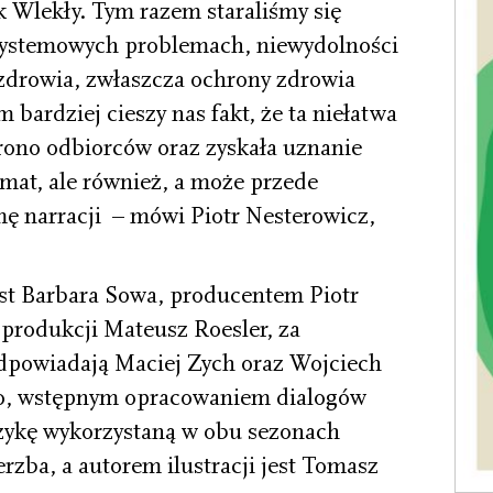
k Wlekły. Tym razem staraliśmy się
 systemowych problemach, niewydolności
 zdrowia, zwłaszcza ochrony zdrowia
 bardziej cieszy nas fakt, że ta niełatwa
grono odbiorców oraz zyskała uznanie
ormat, ale również, a może przede
mę narracji – mówi Piotr Nesterowicz,
st Barbara Sowa, producentem Piotr
produkcji Mateusz Roesler, za
dpowiadają Maciej Zych oraz Wojciech
no, wstępnym opracowaniem dialogów
uzykę wykorzystaną w obu sezonach
ba, a autorem ilustracji jest Tomasz