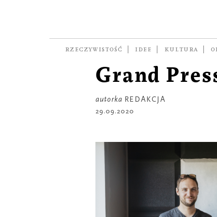
SEZON 2
Drugi sezo
Pisma z no
RZECZYWISTOŚĆ
IDEE
KULTURA
O
Grand Pres
autorka
REDAKCJA
29.09.2020