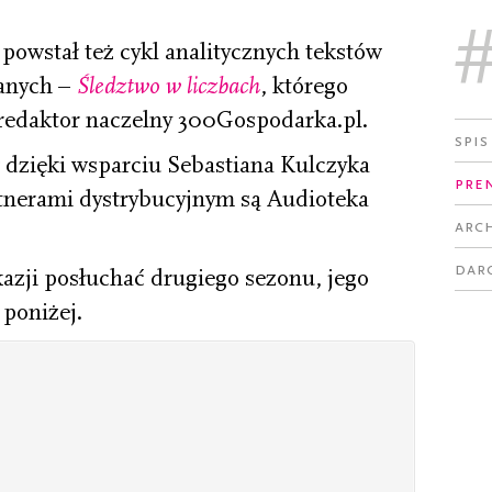
owstał też cykl analitycznych tekstów
danych –
Śledztwo w liczbach
, którego
 redaktor naczelny 300Gospodarka.pl.
Spis
ł dzięki wsparciu Sebastiana Kulczyka
Pre
tnerami dystrybucyjnym są Audioteka
Arc
Dar
okazji posłuchać drugiego sezonu, jego
 poniżej.