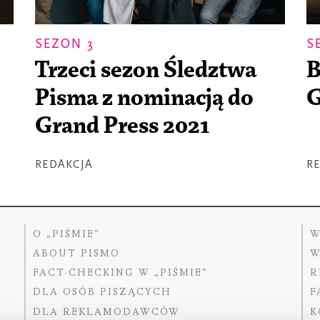
SEZON 3
S
Trzeci sezon Śledztwa
B
Pisma z nominacją do
G
Grand Press 2021
REDAKCJA
R
O „PIŚMIE”
W
ABOUT PISMO
W
FACT-CHECKING W „PIŚMIE”
R
DLA OSÓB PISZĄCYCH
F
DLA REKLAMODAWCÓW
K