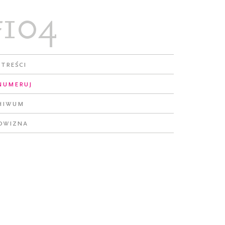
#104
 treści
numeruj
hiwum
owizna