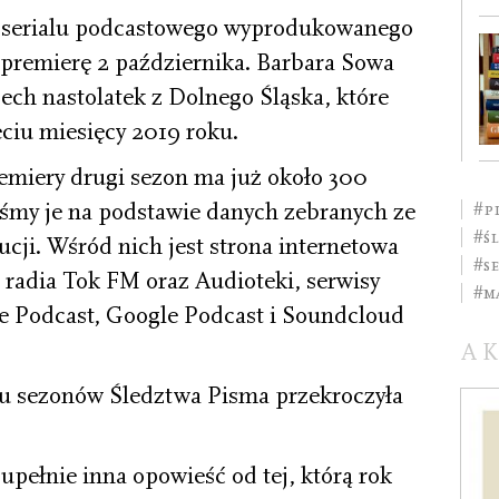
o serialu podcastowego wyprodukowanego
premierę 2 października. Barbara Sowa
ech nastolatek z Dolnego Śląska, które
ęciu miesięcy 2019 roku.
emiery drugi sezon ma już około 300
liśmy je na podstawie danych zebranych ze
#P
#ś
cji. Wśród nich jest strona internetowa
#s
e radia Tok FM oraz Audioteki, serwisy
#M
e Podcast, Google Podcast i Soundcloud
A
bu sezonów Śledztwa Pisma przekroczyła
upełnie inna opowieść od tej, którą rok