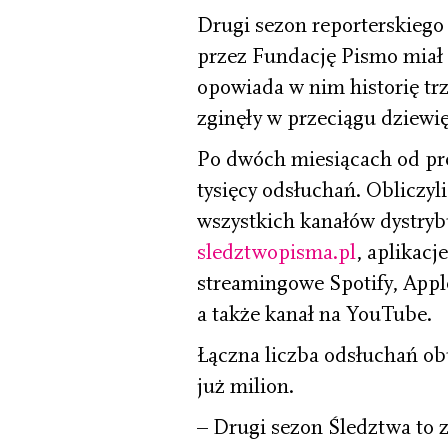
Drugi sezon reporterskieg
przez Fundację Pismo miał 
opowiada w nim historię trz
zginęły w przeciągu dziewi
Po dwóch miesiącach od pr
tysięcy odsłuchań. Obliczy
wszystkich kanałów dystrybu
sledztwopisma.pl
, aplikacj
streamingowe Spotify, Appl
a także kanał na YouTube.
Łączna liczba odsłuchań o
już milion.
– Drugi sezon Śledztwa to z