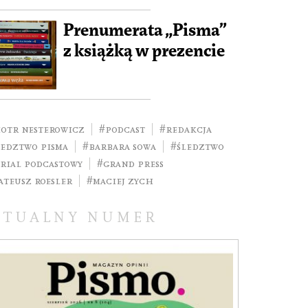
Prenumerata „Pisma”
z książką w prezencie
iotr Nesterowicz
#podcast
#redakcja
ledztwo pisma
#Barbara Sowa
#śledztwo
erial podcastowy
#Grand Press
ateusz Roesler
#Maciej Zych
KTUALNY NUMER