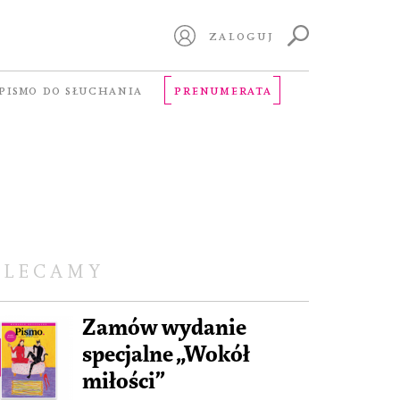
ZALOGUJ
PISMO DO SŁUCHANIA
PRENUMERATA
OLECAMY
Zamów wydanie
specjalne „Wokół
miłości”