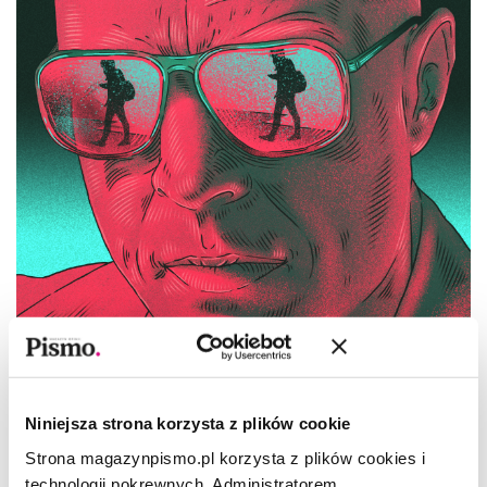
SEZON 5
Śledztwo Pisma 5. Odcinek 5. Stalker
Niniejsza strona korzysta z plików cookie
Strona magazynpismo.pl korzysta z plików cookies i
REDAKCJA
technologii pokrewnych. Administratorem