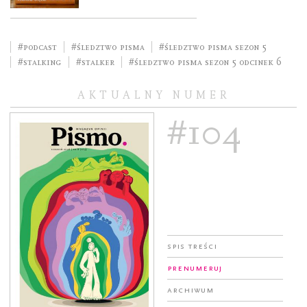
#podcast
#śledztwo pisma
#śledztwo pisma sezon 5
#stalking
#stalker
#śledztwo pisma sezon 5 odcinek 6
AKTUALNY NUMER
#104
Spis treści
Prenumeruj
Archiwum