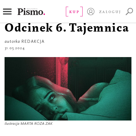
SEZON 5
Śledztwo Pisma 5.
KUP
ZALOGUJ
Odcinek 6. Tajemnica
autorka
REDAKCJA
31.05.2024
ilustracja MARTA RÓŻA ŻAK