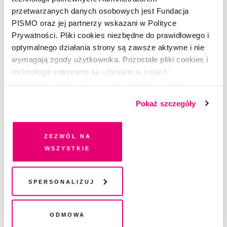
przetwarzanych danych osobowych jest Fundacja
PISMO oraz jej partnerzy wskazani w Polityce
Prywatności. Pliki cookies niezbędne do prawidłowego i
optymalnego działania strony są zawsze aktywne i nie
wymagają zgody użytkownika. Pozostałe pliki cookies i
technologie pokrewne są używane w celach:
funkcjonalnych, analitycznych, marketingowych oraz
prezentowania spersonalizowanych treści. Wyrażając
Pokaż szczegóły
dobrowolną zgodę na pliki cookies i technologie
pokrewne, zgadzasz się na przechowywanie informacji
na Twoim urządzeniu końcowym lub dostęp do niego i
Zezwól na
przetwarzanie danych. Zgodę na wszystkie lub niektóre
wszystkie
pliki cookies i technologie pokrewne możesz w każdej
chwili wycofać lub ponowić w zakładce "Ustawienia
plików cookie". Wycofanie zgody nie wpływa na
Spersonalizuj
legalność przetwarzania danych przed jej wycofaniem
SEZON 5
Odmowa
Śledztwo Pisma 5. Odcinek 4.