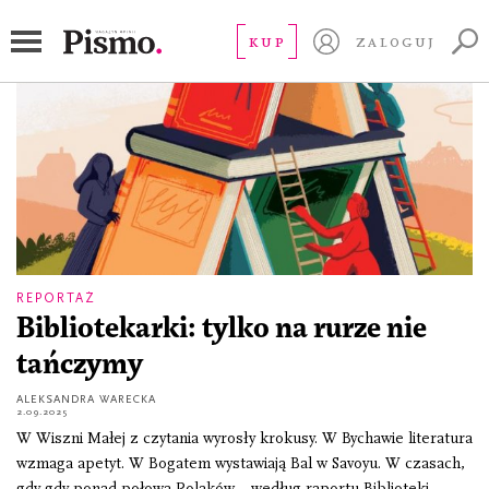
czytelnictwo
KUP
ZALOGUJ
REPORTAŻ
Bibliotekarki: tylko na rurze nie
tańczymy
ALEKSANDRA WARECKA
2.09.2025
W Wiszni Małej z czytania wyrosły krokusy. W Bychawie literatura
wzmaga apetyt. W Bogatem wystawiają Bal w Savoyu. W czasach,
gdy gdy ponad połowa Polaków – według raportu Biblioteki