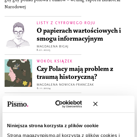
Narodowej
LISTY Z CYFROWEGO ROJU
O papierach wartościowych i
smogu informacyjnym
MAGDALENA BIGAJ
8.01.2025
WOKÓŁ KSIĄŻEK
Czy Polacy mają problem z
traumą historyczną?
MAGDALENA NOWICKA-FRANCZAK
6.11.2024
ŻART OBRAZKOWY
Sposób na bujanie w obłokach
BARTEK GLAZA „HENRYK”
5.06.2024
Niniejsza strona korzysta z plików cookie
Strona magazynpismo.pl korzysta z plików cookies i
WOKÓŁ KSIĄŻEK