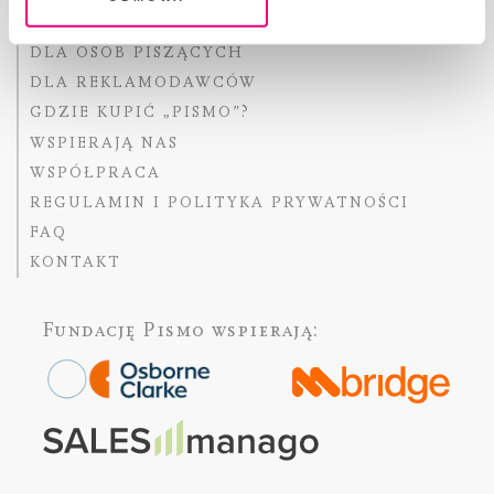
FACT-CHECKING W „PIŚMIE”
DLA OSÓB PISZĄCYCH
DLA REKLAMODAWCÓW
GDZIE KUPIĆ „PISMO”?
WSPIERAJĄ NAS
WSPÓŁPRACA
REGULAMIN I POLITYKA PRYWATNOŚCI
FAQ
KONTAKT
Fundację Pismo
wspierają: