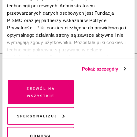
technologii pokrewnych. Administratorem
Gdzie się ukryły morderczynie?
przetwarzanych danych osobowych jest Fundacja
MAGDALENA NOWICKA-FRANCZAK
6.03.2024
PISMO oraz jej partnerzy wskazani w Polityce
Prywatności. Pliki cookies niezbędne do prawidłowego i
optymalnego działania strony są zawsze aktywne i nie
wymagają zgody użytkownika. Pozostałe pliki cookies i
technologie pokrewne są używane w celach:
funkcjonalnych, analitycznych, marketingowych oraz
prezentowania spersonalizowanych treści. Wyrażając
Pokaż szczegóły
dobrowolną zgodę na pliki cookies i technologie
pokrewne, zgadzasz się na przechowywanie informacji
na Twoim urządzeniu końcowym lub dostęp do niego i
Zezwól na
Copyright © Fundacja Pismo
przetwarzanie danych. Zgodę na wszystkie lub niektóre
wszystkie
pliki cookies i technologie pokrewne możesz w każdej
chwili wycofać lub ponowić w zakładce "Ustawienia
plików cookie". Wycofanie zgody nie wpływa na
Spersonalizuj
legalność przetwarzania danych przed jej wycofaniem
O „PIŚMIE”
ABOUT PISMO
Odmowa