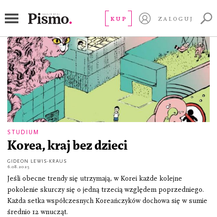
niedzietność
KUP
ZALOGUJ
STUDIUM
Korea, kraj bez dzieci
GIDEON LEWIS-KRAUS
6.08.2025
Jeśli obecne trendy się utrzymają, w Korei każde kolejne
pokolenie skurczy się o jedną trzecią względem poprzedniego.
Każda setka współczesnych Koreańczyków dochowa się w sumie
średnio 12 wnucząt.