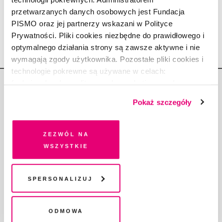
EWA PLUTA
przetwarzanych danych osobowych jest Fundacja
4.12.2024
PISMO oraz jej partnerzy wskazani w Polityce
Prywatności. Pliki cookies niezbędne do prawidłowego i
optymalnego działania strony są zawsze aktywne i nie
wymagają zgody użytkownika. Pozostałe pliki cookies i
technologie pokrewne są używane w celach:
funkcjonalnych, analitycznych, marketingowych oraz
prezentowania spersonalizowanych treści. Wyrażając
Pokaż szczegóły
dobrowolną zgodę na pliki cookies i technologie
pokrewne, zgadzasz się na przechowywanie informacji
Copyright © Fundacja Pismo
na Twoim urządzeniu końcowym lub dostęp do niego i
Zezwól na
przetwarzanie danych. Zgodę na wszystkie lub niektóre
wszystkie
pliki cookies i technologie pokrewne możesz w każdej
chwili wycofać lub ponowić w zakładce "Ustawienia
plików cookie". Wycofanie zgody nie wpływa na
Spersonalizuj
O „PIŚMIE”
legalność przetwarzania danych przed jej wycofaniem
ABOUT PISMO
Odmowa
FACT-CHECKING W „PIŚMIE”