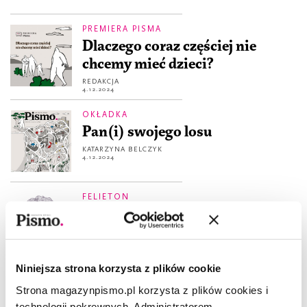
PREMIERA PISMA
Dlaczego coraz częściej nie
chcemy mieć dzieci?
REDAKCJA
4.12.2024
OKŁADKA
Pan(i) swojego losu
KATARZYNA BELCZYK
4.12.2024
FELIETON
À propos niedzietności
ZUZANNA KOWALCZYK
4.12.2024
Niniejsza strona korzysta z plików cookie
REPORTAŻ
Strona magazynpismo.pl korzysta z plików cookies i
Niedzietni z wyboru
technologii pokrewnych. Administratorem