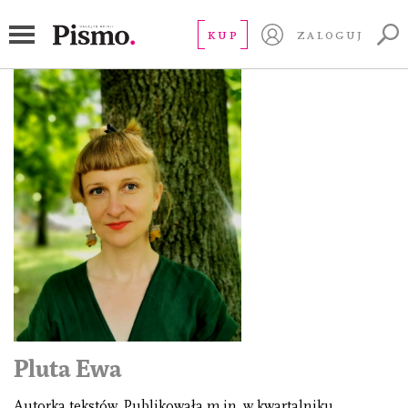
KUP
ZALOGUJ
Pluta Ewa
Autorka tekstów. Publikowała m.in. w kwartalniku