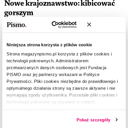
Nowe krajoznawstwo: kibicować
gorszym
EWA PLUTA
17.06.2025
Solidarność z nizinami, uznanie dla Syzyfa z Puszczy Noteckiej,
ciekawość rzek, których nie ma, i troska o rzeki, które mogą
Niniejsza strona korzysta z plików cookie
zniknąć. Może właśnie o to chodzi we współczesnym
krajoznawstwie –
Strona magazynpismo.pl korzysta z plików cookies i
technologii pokrewnych. Administratorem
REPORTAŻ
przetwarzanych danych osobowych jest Fundacja
Niedzietni z wyboru
PISMO oraz jej partnerzy wskazani w Polityce
Prywatności. Pliki cookies niezbędne do prawidłowego i
EWA PLUTA
4.12.2024
optymalnego działania strony są zawsze aktywne i nie
wymagają zgody użytkownika. Pozostałe pliki cookies i
CZYTAJ
technologie pokrewne są używane w celach:
Napisz w liście, że granica
funkcjonalnych, analitycznych, marketingowych oraz
wróciła. Fragment książki
prezentowania spersonalizowanych treści. Wyrażając
Pokaż szczegóły
dobrowolną zgodę na pliki cookies i technologie
„Rubież. Reportaż wędrowny”