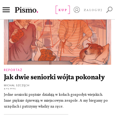
wójt
KUP
ZALOGUJ
REPORTAŻ
Jak dwie seniorki wójta pokonały
MICHAŁ SZCZĘCH
4.03.2025
Jedne seniorki prężnie działają w kołach gospodyń wiejskich.
Inne pięknie śpiewają w miejscowym zespole. A my biegamy po
urzędach i patrzymy władzy na ręce.