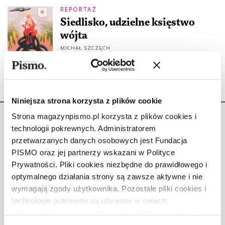
REPORTAŻ
Siedlisko, udzielne księstwo
wójta
MICHAŁ SZCZĘCH
6.07.2022
Niniejsza strona korzysta z plików cookie
Strona magazynpismo.pl korzysta z plików cookies i
technologii pokrewnych. Administratorem
przetwarzanych danych osobowych jest Fundacja
PISMO oraz jej partnerzy wskazani w Polityce
Copyright © Fundacja Pismo
Prywatności. Pliki cookies niezbędne do prawidłowego i
optymalnego działania strony są zawsze aktywne i nie
wymagają zgody użytkownika. Pozostałe pliki cookies i
technologie pokrewne są używane w celach:
funkcjonalnych, analitycznych, marketingowych oraz
O „PIŚMIE”
prezentowania spersonalizowanych treści. Wyrażając