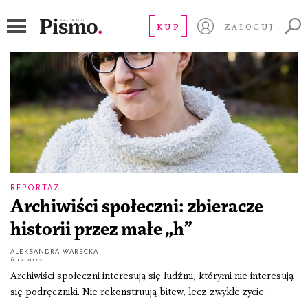
historia ludowa
KUP
ZALOGUJ
REPORTAŻ
Archiwiści społeczni: zbieracze
historii przez małe „h”
ALEKSANDRA WARECKA
6.12.2022
Archiwiści społeczni interesują się ludźmi, którymi nie interesują
się podręczniki. Nie rekonstruują bitew, lecz zwykłe życie.