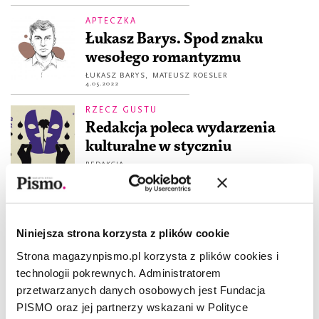
APTECZKA
Łukasz Barys. Spod znaku
wesołego romantyzmu
ŁUKASZ BARYS
,
MATEUSZ ROESLER
4.05.2022
RZECZ GUSTU
Redakcja poleca wydarzenia
kulturalne w styczniu
REDAKCJA
5.01.2022
À PROPOS
À propos buntu
Niniejsza strona korzysta z plików cookie
ZUZANNA KOWALCZYK
12.03.2021
Strona magazynpismo.pl korzysta z plików cookies i
technologii pokrewnych. Administratorem
przetwarzanych danych osobowych jest Fundacja
PISMO oraz jej partnerzy wskazani w Polityce