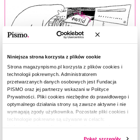
Niniejsza strona korzysta z plików cookie
Strona magazynpismo.pl korzysta z plików cookies i
technologii pokrewnych. Administratorem
przetwarzanych danych osobowych jest Fundacja
PISMO oraz jej partnerzy wskazani w Polityce
Prywatności. Pliki cookies niezbędne do prawidłowego i
Masz konto?
Zaloguj się
optymalnego działania strony są zawsze aktywne i nie
wymagają zgody użytkownika. Pozostałe pliki cookies i
technologie pokrewne są używane w celach:
Cathy Park Hong
–(ur. 1976), pisarka i wykładowczyni. W
funkcjonalnych, analitycznych, marketingowych oraz
swoich tekstach porusza kwestie azjatycko-amerykańskiej
prezentowania spersonalizowanych treści. Wyrażając
tożsamości i dyskryminacji osób azjatyckiego pochodzenia w
Pokaż szczegóły