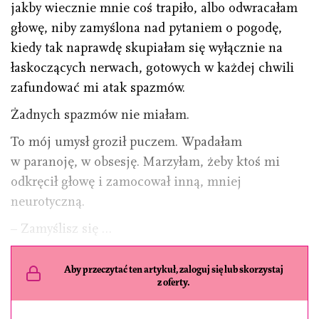
jakby wiecznie mnie coś trapiło, albo odwracałam
głowę, niby zamyślona nad pytaniem o pogodę,
kiedy tak naprawdę skupiałam się wyłącznie na
łaskoczących nerwach, gotowych w każdej chwili
zafundować mi atak spazmów.
Żadnych spazmów nie miałam.
To mój umysł groził puczem. Wpadałam
w paranoję, w obsesję. Marzyłam, żeby ktoś mi
odkręcił głowę i zamocował inną, mniej
neurotyczną.
– Zamyślisz się …
Aby przeczytać ten artykuł, zaloguj się lub skorzystaj
z oferty.