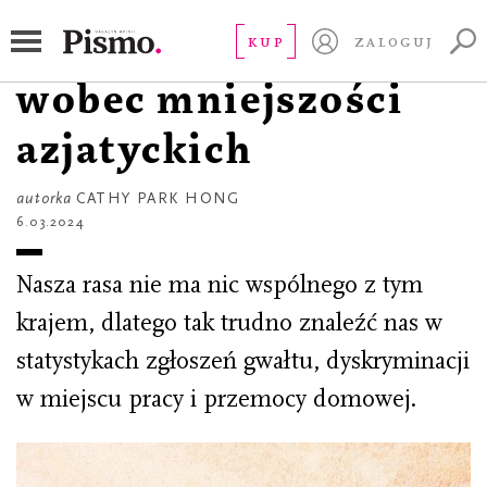
ESEJ
Anatomia rasizmu
KUP
ZALOGUJ
wobec mniejszości
azjatyckich
autorka
CATHY PARK HONG
6.03.2024
Nasza rasa nie ma nic wspólnego z tym
krajem, dlatego tak trudno znaleźć nas w
statystykach zgłoszeń gwałtu, dyskryminacji
w miejscu pracy i przemocy domowej.