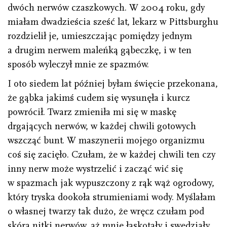
dwóch nerwów czaszkowych. W 2004 roku, gdy
miałam dwadzieścia sześć lat, lekarz w Pittsburghu
rozdzielił je, umieszczając pomiędzy jednym
a drugim nerwem maleńką gąbeczkę, i w ten
sposób wyleczył mnie ze spazmów.
I oto siedem lat później byłam święcie przekonana,
że gąbka jakimś cudem się wysunęła i kurcz
powrócił. Twarz zmieniła mi się w maskę
drgających nerwów, w każdej chwili gotowych
wszcząć bunt. W maszynerii mojego organizmu
coś się zacięło. Czułam, że w każdej chwili ten czy
inny nerw może wystrzelić i zacząć wić się
w spazmach jak wypuszczony z rąk wąż ogrodowy,
który tryska dookoła strumieniami wody. Myślałam
o własnej twarzy tak dużo, że wręcz czułam pod
skórą nitki nerwów, aż mnie łaskotały i swędziały.