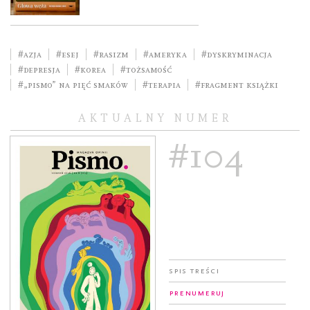
#Azja
#esej
#rasizm
#Ameryka
#dyskryminacja
#depresja
#Korea
#tożsamość
#„Pismo” na Pięć Smaków
#terapia
#fragment książki
AKTUALNY NUMER
#104
Spis treści
Prenumeruj