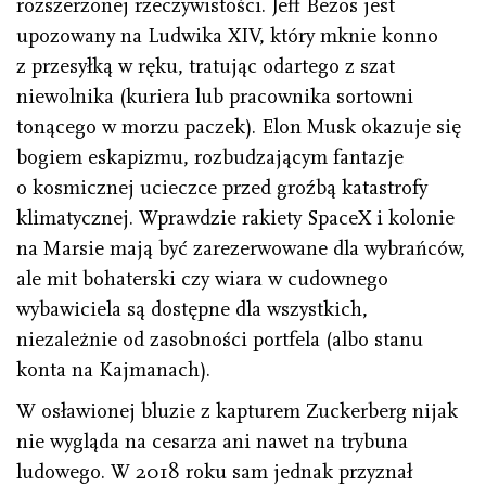
rozszerzonej rzeczywistości. Jeff Bezos jest
upozowany na Ludwika XIV, który mknie konno
z przesyłką w ręku, tratując odartego z szat
niewolnika (kuriera lub pracownika sortowni
tonącego w morzu paczek). Elon Musk okazuje się
bogiem eskapizmu, rozbudzającym fantazje
o kosmicznej ucieczce przed groźbą katastrofy
klimatycznej. Wprawdzie rakiety SpaceX i kolonie
na Marsie mają być zarezerwowane dla wybrańców,
ale mit bohaterski czy wiara w cudownego
wybawiciela są dostępne dla wszystkich,
niezależnie od zasobności portfela (albo stanu
konta na Kajmanach).
W osławionej bluzie z kapturem Zuckerberg nijak
nie wygląda na cesarza ani nawet na trybuna
ludowego. W 2018 roku sam jednak przyznał