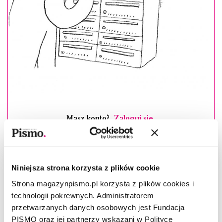
Masz konto?
Zaloguj się
Piotr Fortuna
–(ur. 1988), kulturoznawca, doktorant
humanistyki cyfrowej w Polskiej Akademii Nauk i Polsko-
Niniejsza strona korzysta z plików cookie
Japońskiej Akademii Technik Komputerowych, absolwent
studiów międzywydziałowych na Uniwersytecie Warszawskim.
Strona magazynpismo.pl korzysta z plików cookies i
Zajmuje się nowymi technologiami, mediami
technologii pokrewnych. Administratorem
społecznościowymi i szeroko pojętą kulturą wizualną. Stale
przetwarzanych danych osobowych jest Fundacja
współpracuje z Dwutygodnikiem, publikował też w „Widoku”,
PISMO oraz jej partnerzy wskazani w Polityce