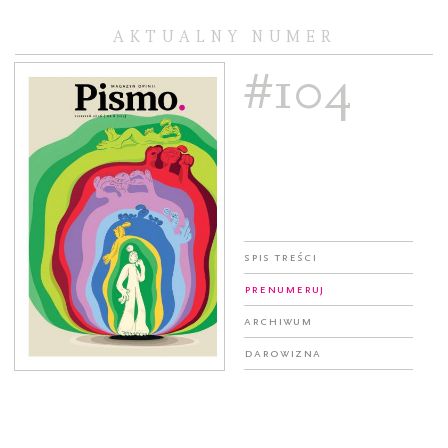
AKTUALNY NUMER
#104
Spis treści
Prenumeruj
Archiwum
Darowizna