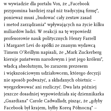
w wywiadzie dla portalu Vox, że „Facebook
przypomina bardziej rząd niż tradycyjną firmę”,
ponieważ musi „budować cały zestaw zasad
i metod zarządzania” wpływających na życie kilku
miliardów ludzi. W reakcji na tę wypowiedź
profesorowie nauk politycznych Henry Farrell
i Margaret Levi do spółki ze znanym wydawcą
Timem O’Reillym napisali, że „Mark Zuckerberg
kieruje państwem narodowym i jest jego królem”,
władcą absolutnym, bo zarazem prezesem
i większościowym udziałowcem, którego decyzji
nie sposób podważyć, a składanych obietnic –
wyegzekwować ani rozliczyć. Dwa lata później
jeszcze dosadniej wypowiedziała się dziennikarka
„Guardiana” Carole Cadwalladr, pisząc, że „gdyby
Facebook był krajem, byłby Koreą Północną” –