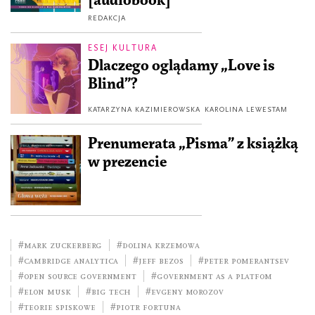
[audiobook]
REDAKCJA
ESEJ KULTURA
Dlaczego oglądamy „Love is
Blind”?
KATARZYNA KAZIMIEROWSKA
KAROLINA LEWESTAM
Prenumerata „Pisma” z książką
w prezencie
#Mark Zuckerberg
#Dolina Krzemowa
#Cambridge Analytica
#Jeff Bezos
#Peter Pomerantsev
#open source government
#government as a platfom
#Elon Musk
#big tech
#Evgeny Morozov
#teorie spiskowe
#Piotr Fortuna