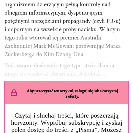
organizmem dzierżącym pełną kontrolę nad
obiegiem informacyjnym, dysponującym
potężnymi narzędziami propagandy (czyli PR-u)
i odpornym na wszelkie próby nacisku. W lutym
tego roku wtórował jej premier Australii
Zachodniej Mark McGowan, porównując Marka
Zuckerberga do Kim Dzong Una.
Traktowane dosłownie tego typu stwierdzenia
mogą się wydawać absurdalne. A jednak …
Aby przeczytać ten artykuł, zaloguj się lub skorzystaj
z oferty.
Czytaj i słuchaj treści, które poszerzają
horyzonty. Wypróbuj subskrypcję i zyskaj
pełen dostęp do treści z „Pisma”. Możesz