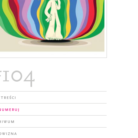
#104
 treści
numeruj
hiwum
owizna