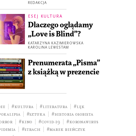
REDAKCJA
ESEJ KULTURA
Dlaczego oglądamy
„Love is Blind”?
KATARZYNA KAZIMIEROWSKA
KAROLINA LEWESTAM
Prenumerata „Pisma”
z książką w prezencie
dee
#kultura
#literatura
#lęk
pokalipsa
#sztuka
#historia osobista
orror
#kino
#COVID-19
#Koronawirus
pidemia
#strach
#Marek Bieńczyk