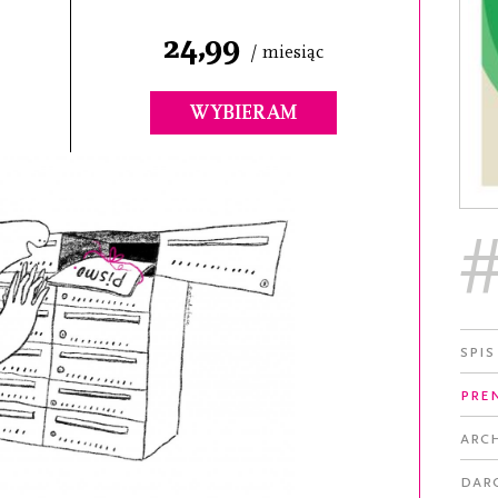
24,99
/ miesiąc
WYBIERAM
Spis
Pre
Arc
Dar