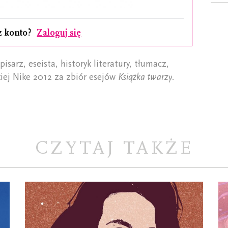
z konto?
Zaloguj się
pisarz, eseista, historyk literatury, tłumacz,
kiej Nike 2012 za zbiór esejów
Książka twarzy.
CZYTAJ TAKŻE