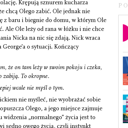
kolację. Krępują sznurem kucharza
P
, że chcą Olego zabić. Ole jednak nie
ę z baru i biegnie do domu, w którym Ole
. Ale Ole leży od rana w łóżku i nie chce
gania Nicka na nic się zdają. Nick wraca
 George’a o sytuacji. Kończący
m, że on tam leży w swoim pokoju i czeka,
go zabiją. To okropne.
epiej wcale nie myśl o tym.
ickiem nie myśleć, nie wyobrażać sobie
 opuszcza Olego, a jego miejsce zajmuje
u widzenia „normalnego” życia jest to
wi sedno owego życia, czyli instynkt