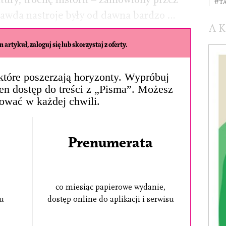
#t
prawda nastroje były od dawna bardzo …
A
 artykuł, zaloguj się lub skorzystaj z oferty.
, które poszerzają horyzonty. Wypróbuj
łen dostęp do treści z „Pisma”. Możesz
ować w każdej chwili.
Prenumerata
co miesiąc papierowe wydanie,
su
dostęp online do aplikacji i serwisu