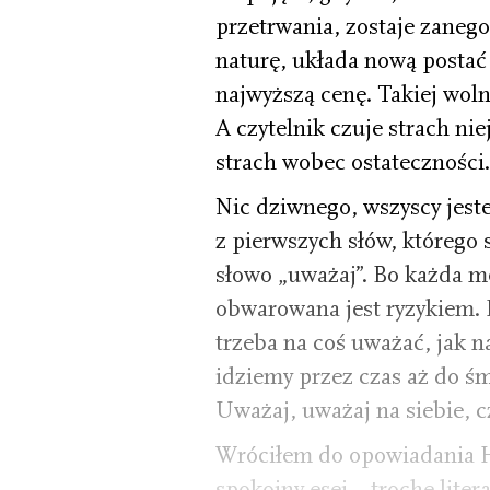
przetrwania, zostaje zaneg
naturę, układa nową postać 
najwyższą cenę. Takiej woln
A czytelnik czuje strach ni
strach wobec ostateczności.
Nic dziwnego, wszyscy jest
z pierwszych słów, którego 
słowo „uważaj”. Bo każda m
obwarowana jest ryzykiem. P
trzeba na coś uważać, jak na
idziemy przez czas aż do ś
Uważaj, uważaj na siebie, czy
Wróciłem do opowiadania H
spokojny esej – trochę liter