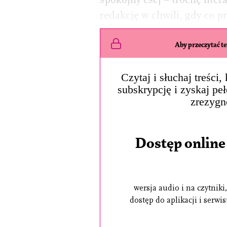
redakcję w chwili, gdy co 
Aby przeczytać ten
Czytaj i słuchaj treści
subskrypcję i zyskaj pe
zrezygn
Dostęp online
wersja audio i na czytniki,
dostęp do aplikacji i serwi