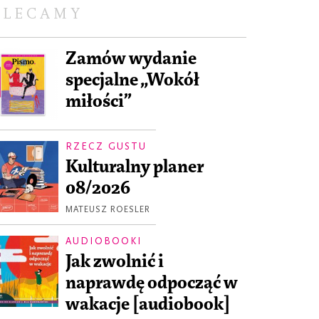
OLECAMY
Zamów wydanie
specjalne „Wokół
miłości”
RZECZ GUSTU
Kulturalny planer
08/2026
MATEUSZ ROESLER
AUDIOBOOKI
Jak zwolnić i
naprawdę odpocząć w
wakacje [audiobook]