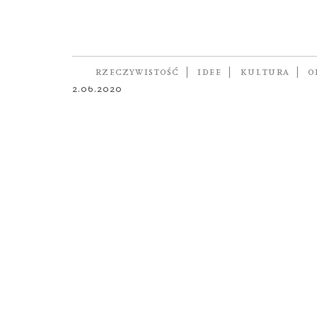
HISTORIA OSOBISTA
O strachu nie w
autor
MAREK BIEŃCZYK
RZECZYWISTOŚĆ
IDEE
KULTURA
O
2.06.2020