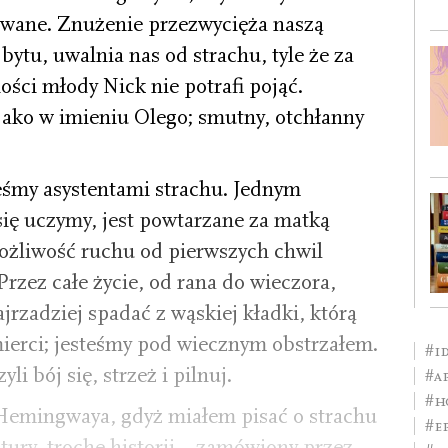
owane. Znużenie przezwycięża naszą
bytu, uwalnia nas od strachu, tyle że za
ości młody Nick nie potrafi pojąć.
ejako w imieniu Olego; smutny, otchłanny
eśmy asystentami strachu. Jednym
się uczymy, jest powtarzane za matką
ożliwość ruchu od pierwszych chwil
rzez całe życie, od rana do wieczora,
jrzadziej spadać z wąskiej kładki, którą
mierci; jesteśmy pod wiecznym obstrzałem.
#i
li bój się, strzeż i pilnuj.
#a
#h
emingwaya, gdyż miałem pisać o strachu
#e
atury, trochę historii – zamówiony przez