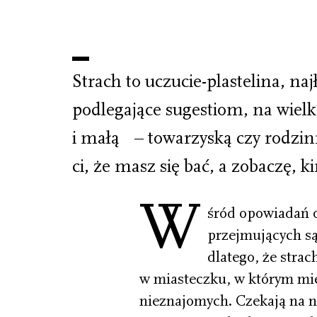
Strach to uczucie-plastelina, naj
podlegające sugestiom, na wielk
i małą – towarzyską czy rodzi
ci, że masz się bać, a zobaczę, ki
W
śród opowiadań o
przejmujących s
dlatego, że strac
w miasteczku, w którym mi
nieznajomych. Czekają na n