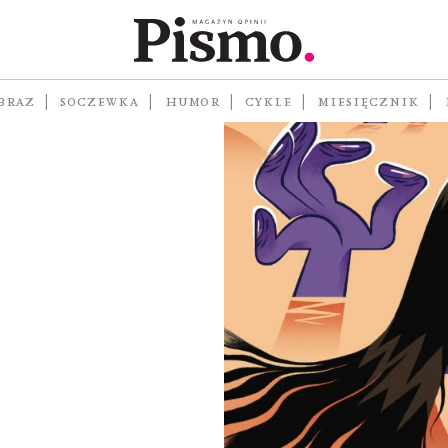
 porę
BRAZ
SOCZEWKA
HUMOR
CYKLE
MIESIĘCZNIK