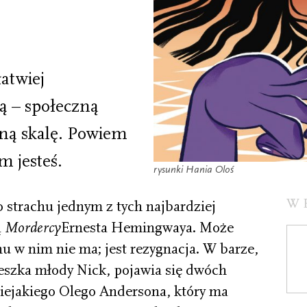
łatwiej
ą – społeczną
nną skalę. Powiem
m jesteś.
rysunki Hania Oloś
W
 strachu jednym z tych najbardziej
ą
Mordercy
Ernesta Hemingwaya. Może
hu w nim nie ma; jest rezygnacja. W barze,
eszka młody Nick, pojawia się dwóch
iejakiego Olego Andersona, który ma