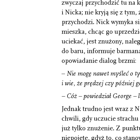
zwyczaj przychodzić tu na 
i Nicka; nie kryją się z tym
przychodzi. Nick wymyka si
mieszka, chcąc go uprzedzić
uciekać, jest znużony, nale
do baru, informuje barmana
opowiadanie dialog brzmi:
–
Nie mogę nawet myśleć o ty
i wie, że prędzej czy później 
– Cóż – powiedział George – l
Jednak trudno jest wraz z N
chwili, gdy uczucie strachu
już tylko znużenie. Z punkt
niepojęte, gdyż to, co stano