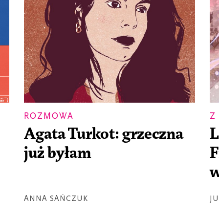
ROZMOWA
Z
Agata Turkot: grzeczna
L
już byłam
F
w
ANNA SAŃCZUK
J