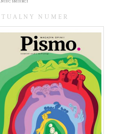
aniec śmierci
KTUALNY NUMER