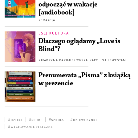
odpocząć w wakacje
[audiobook]
REDAKCJA
ESEJ KULTURA
Dlaczego oglądamy „Love is
Blind”?
KATARZYNA KAZIMIEROWSKA
KAROLINA LEWESTAM
Prenumerata „Pisma” z książką
w prezencie
#dzieci
#sport
#szkoła
#dziewczynki
#wychowanie fizyczne