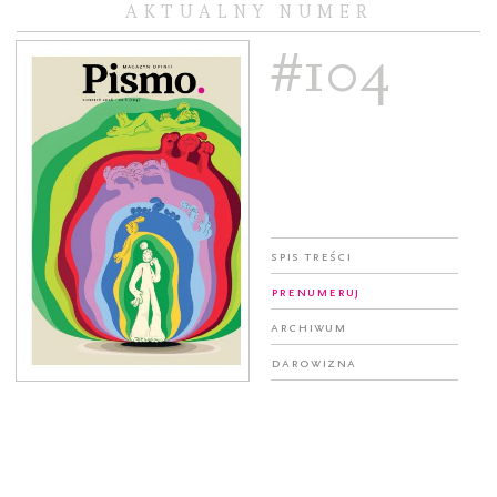
AKTUALNY NUMER
#104
Spis treści
Prenumeruj
Archiwum
Darowizna