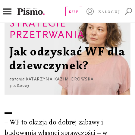
KUP
ZALOGUJ
STRATEGIE
PRZETRWANIA
Jak odzyskać WF dla
dziewczynek?
autorka
KATARZYNA KAZIMIEROWSKA
31.08.2023
– WF to okazja do dobrej zabawy i
budowania własnej sprawczości – w