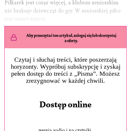
Piłkarek jest coraz więcej, a klubom seniorskim
nie brakuje dziewcząt do gry. W seniorskiej piłce
jest nawet więcej …
Aby przeczytać ten artykuł, zaloguj się lub skorzystaj
z oferty.
Czytaj i słuchaj treści, które poszerzają
horyzonty. Wypróbuj subskrypcję i zyskaj
pełen dostęp do treści z „Pisma”. Możesz
zrezygnować w każdej chwili.
Dostęp online
wersja audio i na czytniki,