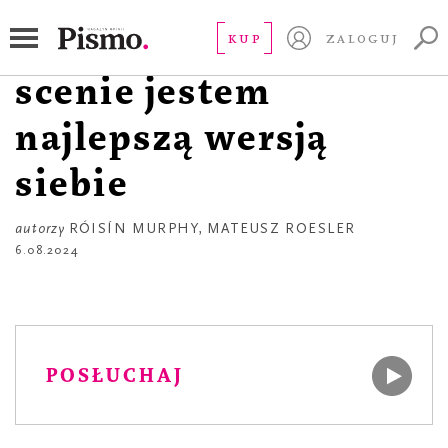
APTECZKA
Róisín Murphy. Na
KUP
ZALOGUJ
scenie jestem
najlepszą wersją
siebie
autorzy
RÓISÍN MURPHY
,
MATEUSZ ROESLER
6.08.2024
POSŁUCHAJ