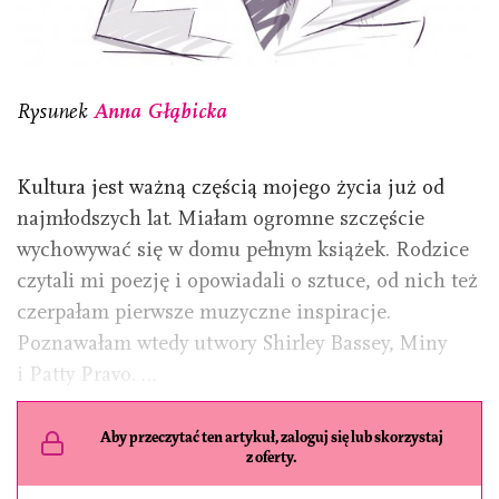
Rysunek
Anna Głąbicka
Kultura jest ważną częścią mojego życia już od
najmłodszych lat. Miałam ogromne szczęście
wychowywać się w domu pełnym książek. Rodzice
czytali mi poezję i opowiadali o sztuce, od nich też
czerpałam pierwsze muzyczne inspiracje.
Poznawałam wtedy utwory Shirley Bassey, Miny
i Patty Pravo. …
Aby przeczytać ten artykuł, zaloguj się lub skorzystaj
z oferty.