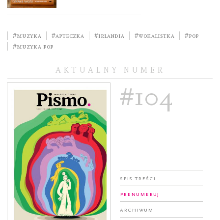
#muzyka
#Apteczka
#Irlandia
#wokalistka
#pop
#muzyka pop
AKTUALNY NUMER
#104
Spis treści
Prenumeruj
Archiwum