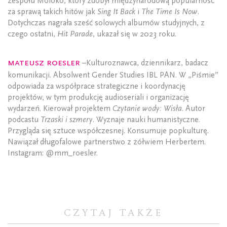
zespołu Moloko, który zdobył międzynarodową popularność
za sprawą takich hitów jak
Sing It Back
i
The Time Is Now
.
Dotychczas nagrała sześć solowych albumów studyjnych, z
czego ostatni,
Hit Parade
, ukazał się w 2023 roku.
Mateusz Roesler
–Kulturoznawca, dziennikarz, badacz
komunikacji. Absolwent Gender Studies IBL PAN. W „Piśmie”
odpowiada za współprace strategiczne i koordynację
projektów, w tym produkcję audioseriali i organizację
wydarzeń. Kierował projektem
Czytanie wody: Wisła
. Autor
podcastu
Trzaski i szmery
. Wyznaje nauki humanistyczne.
Przygląda się sztuce współczesnej. Konsumuje popkulturę.
Nawiązał długofalowe partnerstwo z żółwiem Herbertem.
Instagram: @mm_roesler.
CZYTAJ TAKŻE