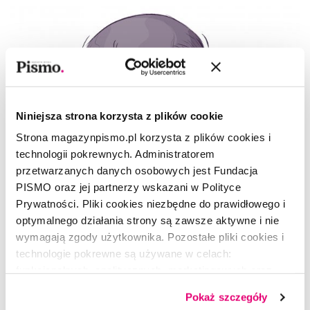
Niniejsza strona korzysta z plików cookie
Strona magazynpismo.pl korzysta z plików cookies i
technologii pokrewnych. Administratorem
przetwarzanych danych osobowych jest Fundacja
PISMO oraz jej partnerzy wskazani w Polityce
Prywatności. Pliki cookies niezbędne do prawidłowego i
optymalnego działania strony są zawsze aktywne i nie
wymagają zgody użytkownika. Pozostałe pliki cookies i
technologie pokrewne są używane w celach:
APTECZKA
funkcjonalnych, analitycznych, marketingowych oraz
Charlie Jeer. Nie jestem typem od
prezentowania spersonalizowanych treści. Wyrażając
Pokaż szczegóły
dobrowolną zgodę na pliki cookies i technologie