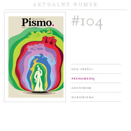
AKTUALNY NUMER
#104
Spis treści
Prenumeruj
Archiwum
Darowizna