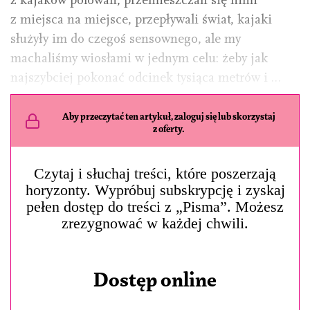
z miejsca na miejsce, przepływali świat, kajaki
służyły im do czegoś sensownego, ale my
machaliśmy wiosłami w jednym celu: żeby jak
najszybciej pokonać odcinek tysiąca metrów i …
Aby przeczytać ten artykuł, zaloguj się lub skorzystaj
z oferty.
Czytaj i słuchaj treści, które poszerzają
horyzonty. Wypróbuj subskrypcję i zyskaj
pełen dostęp do treści z „Pisma”. Możesz
zrezygnować w każdej chwili.
Dostęp online