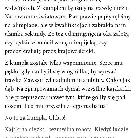
w dwójkach. Z kumplem byliśmy naprawdę nieźli.
Na poziomie światowym. Raz prawie popłynęliśmy
na olimpiadę, ale w kwalifikacjach zabrakło nam
ułamka sekundy. Że też od mrugnięcia oka zależy,
czy będziesz młócił wodę olimpijską, czy
przedzierał się przez krajowe ścieki.
Z kumpla zostało tylko wspomnienie. Serce mu
pękło, gdy nachylił się w ogródku, by wyrwać
trawkę. Zawsze był nadmiernie ambitny. Chłop jak
dąb. Na zgrupowaniach dymał wszystkie kajakarki.
Nie przepuszczał nawet tym, które goliły się pod
nosem. I co mu przyszło z tego ruchania?
No to za kumpla. Chlup!
Kajaki to ciężka, bezmyślna robota. Kiedyś ludzie
z kajaków polowali, przemieszczali się nimi