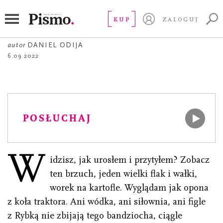
OPOWIADANIE
Wiosłami po trawie
KUP
ZALOGUJ
autor
DANIEL ODIJA
6.09.2022
POSŁUCHAJ
W
idzisz, jak urosłem i przytyłem? Zobacz
ten brzuch, jeden wielki flak i wałki,
worek na kartofle. Wyglądam jak opona
z koła traktora. Ani wódka, ani siłownia, ani figle
z Rybką nie zbijają tego bandziocha, ciągle