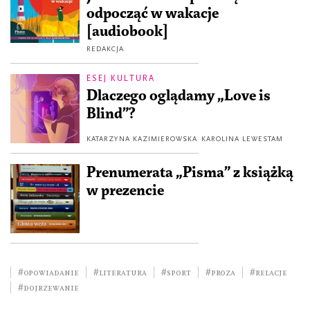
odpocząć w wakacje
[audiobook]
REDAKCJA
ESEJ KULTURA
Dlaczego oglądamy „Love is
Blind”?
KATARZYNA KAZIMIEROWSKA
KAROLINA LEWESTAM
Prenumerata „Pisma” z książką
w prezencie
#opowiadanie
#literatura
#sport
#Proza
#relacje
#dojrzewanie