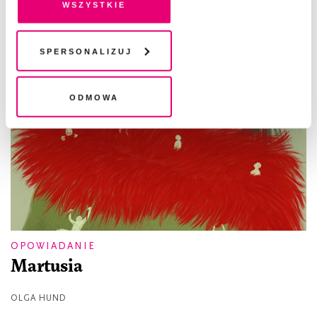
wszystkie
pliki cookies i technologie pokrewne możesz w każdej
chwili wycofać lub ponowić w zakładce "Ustawienia
plików cookie". Wycofanie zgody nie wpływa na
Spersonalizuj
legalność przetwarzania danych przed jej wycofaniem
Odmowa
OPOWIADANIE
Martusia
OLGA HUND