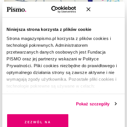
Niniejsza strona korzysta z plików cookie
Strona magazynpismo.pl korzysta z plików cookies i
technologii pokrewnych. Administratorem
przetwarzanych danych osobowych jest Fundacja
PISMO oraz jej partnerzy wskazani w Polityce
Prywatności. Pliki cookies niezbędne do prawidłowego i
optymalnego działania strony są zawsze aktywne i nie
wymagają zgody użytkownika. Pozostałe pliki cookies i
OPOWIADANIE
technologie pokrewne są używane w celach:
Drobne akty nieżyczliwości
funkcjonalnych, analitycznych, marketingowych oraz
prezentowania spersonalizowanych treści. Wyrażając
Pokaż szczegóły
MACIEJ MARCISZ
dobrowolną zgodę na pliki cookies i technologie
pokrewne, zgadzasz się na przechowywanie informacji
na Twoim urządzeniu końcowym lub dostęp do niego i
Zezwól na
przetwarzanie danych. Zgodę na wszystkie lub niektóre