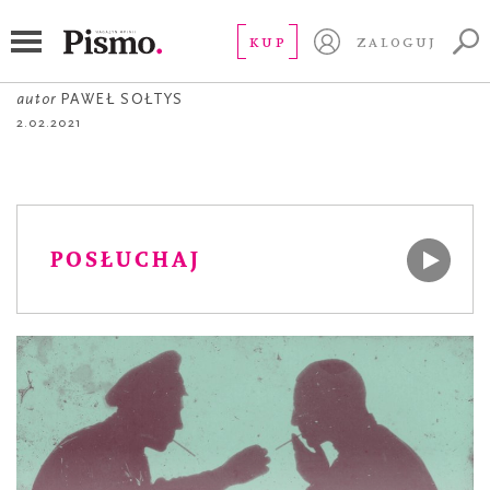
OPOWIADANIE
Czy czyste
KUP
ZALOGUJ
autor
PAWEŁ SOŁTYS
2.02.2021
POSŁUCHAJ