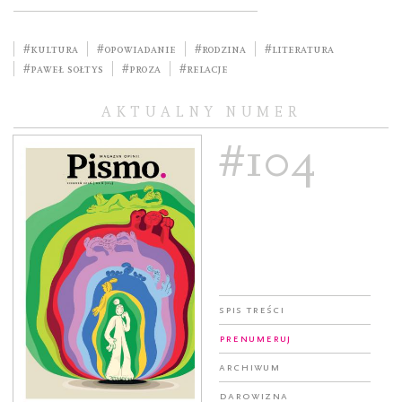
#kultura
#opowiadanie
#rodzina
#literatura
#Paweł Sołtys
#Proza
#relacje
AKTUALNY NUMER
#104
Spis treści
Prenumeruj
Archiwum
Darowizna