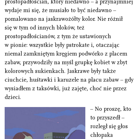
prostopadłościan, który niedawno – a przynajmniej
wydaje mi się, że musiało to być niedawno –
pomalowano na jaskrawożółty kolor. Nie różnił
się w tym od innych bloków, też
prostopadłościanów, z tym że ustawionych
w pionie: wszystkie były pstrokate i, otaczając
niemal zamkniętym kręgiem podwórko z placem
zabaw, przywodziły na myśl grupkę kobiet w zbyt
kolorowych sukienkach. Jaskrawe były także
ciuchcie, huśtawki i karuzele na placu zabaw – gdy
wysiadłem z taksówki, już zajęte, choć nie przez
dzieci.
– No proszę, kto
to przyszedł –
rozległ się głos
chłopaka