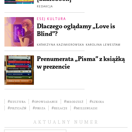
REDAKCJA
ESEJ KULTURA
Dlaczego oglądamy „Love is
Blind”?
KATARZYNA KAZIMIEROWSKA
KAROLINA LEWESTAM
Prenumerata „Pisma” z książką
w prezencie
#kultura
#opowiadanie
#młodzież
#szkoła
#przyjaźń
#Proza
#relacje
#millenialsi
AKTUALNY NUMER