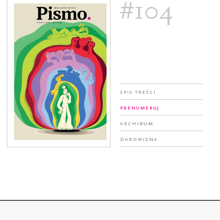
#104
Spis treści
Prenumeruj
Archiwum
Darowizna