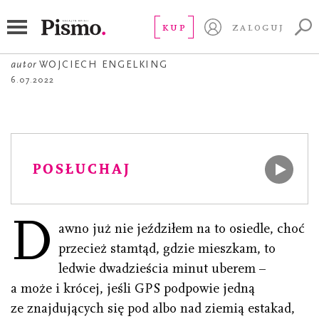
OPOWIADANIE
Spotkanie klasowe
KUP
ZALOGUJ
autor
WOJCIECH ENGELKING
6.07.2022
POSŁUCHAJ
D
awno już nie jeździłem na to osiedle, choć
przecież stamtąd, gdzie mieszkam, to
ledwie dwadzieścia minut uberem –
a może i krócej, jeśli GPS podpowie jedną
ze znajdujących się pod albo nad ziemią estakad,