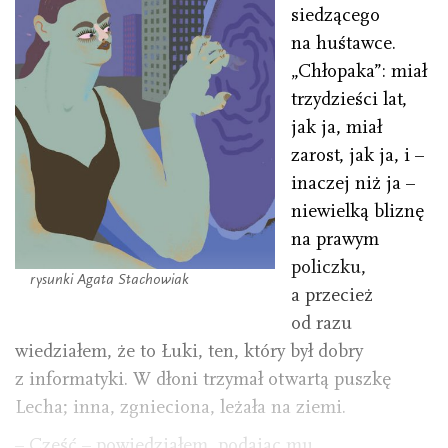
siedzącego
na huśtawce.
„Chłopaka”: miał
trzydzieści lat,
jak ja, miał
zarost, jak ja, i –
inaczej niż ja –
niewielką bliznę
na prawym
policzku,
rysunki Agata Stachowiak
a przecież
od razu
wiedziałem, że to Łuki, ten, który był dobry
z informatyki. W dłoni trzymał otwartą puszkę
Lecha; inna, zgnieciona, leżała na ziemi.
– Cześć – powiedziałem, podając mu …