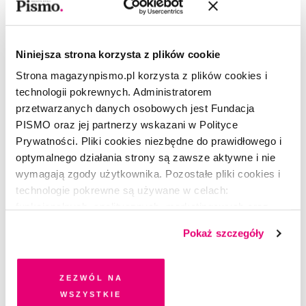
Wojciech Engelking
–(ur.1992), pisarz, publicysta.
Napisał kilka powieści, ostatnio
Serce pełne skorpionów
(2021).
Niniejsza strona korzysta z plików cookie
Jego teksty ukazywały się m.in. w „Newsweeku”, „Tygodniku
Strona magazynpismo.pl korzysta z plików cookies i
Powszechnym”, „Vogue Polska”. Doktorant na Wydziale Prawa
i Administracji Uniwersytetu Warszawskiego, autor artykułów
technologii pokrewnych. Administratorem
naukowych z zakresu teorii prawa i filozofii polityki.
przetwarzanych danych osobowych jest Fundacja
PISMO oraz jej partnerzy wskazani w Polityce
Prywatności. Pliki cookies niezbędne do prawidłowego i
optymalnego działania strony są zawsze aktywne i nie
wymagają zgody użytkownika. Pozostałe pliki cookies i
CZYTAJ TAKŻE
technologie pokrewne są używane w celach:
funkcjonalnych, analitycznych, marketingowych oraz
prezentowania spersonalizowanych treści. Wyrażając
Pokaż szczegóły
dobrowolną zgodę na pliki cookies i technologie
pokrewne, zgadzasz się na przechowywanie informacji
na Twoim urządzeniu końcowym lub dostęp do niego i
Zezwól na
przetwarzanie danych. Zgodę na wszystkie lub niektóre
wszystkie
pliki cookies i technologie pokrewne możesz w każdej