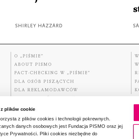
s
SHIRLEY HAZZARD
S
O „PIŚMIE”
W
ABOUT PISMO
W
FACT-CHECKING W „PIŚMIE”
R
DLA OSÓB PISZĄCYCH
F
DLA REKLAMODAWCÓW
K
GDZIE KUPIĆ „PISMO”?
 z plików cookie
rzysta z plików cookies i technologii pokrewnych.
zanych danych osobowych jest Fundacja PISMO oraz jej
Dofinansow
Narodoweg
tyce Prywatności. Pliki cookies niezbędne do