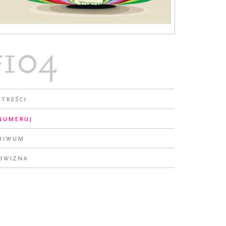
#104
 treści
numeruj
hiwum
owizna