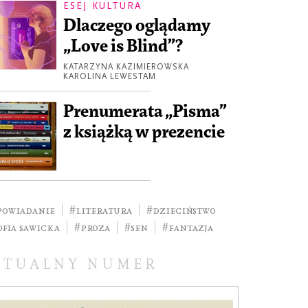
ESEJ KULTURA
Dlaczego oglądamy
„Love is Blind”?
KATARZYNA KAZIMIEROWSKA
KAROLINA LEWESTAM
Prenumerata „Pisma”
z książką w prezencie
powiadanie
#literatura
#dzieciństwo
ofia Sawicka
#Proza
#sen
#fantazja
KTUALNY NUMER