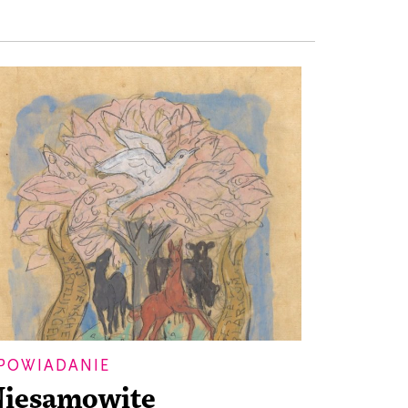
POWIADANIE
iesamowite