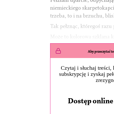
Pełzłam uparcie, odpychają
niemieckiego skarpetokapci
trzeba, to i na brzuchu, blis
Tak pełznąc, któregoś razu
Może to kolorowa szklana 
Aby przeczytać ten
Czytaj i słuchaj treści
subskrypcję i zyskaj pe
zrezygn
Dostęp online