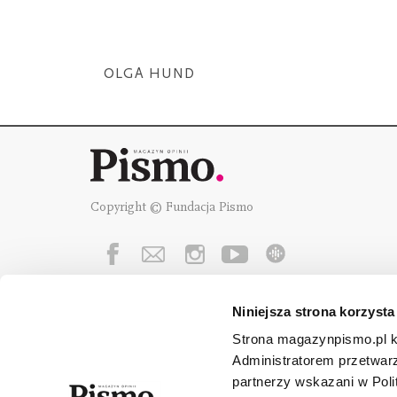
OLGA HUND
Copyright © Fundacja Pismo
Niniejsza strona korzysta
Fundację Pismo
wspierają:
Strona magazynpismo.pl ko
Administratorem przetwar
partnerzy wskazani w Poli