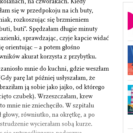
kolanach, na czworakach. Kiedy
ałam się w przedpokoju na ich buty,
eniak, rozkoszując się brzmieniem
buti, buti”. Spędzałam długie minuty
azienki, sprawdzając, czyje kapcie widać
ię orientując – a potem głośno
wników akurat korzysta z przybytku.
 zaniosło mnie do kuchni, gdzie weszłam
(Gdy parę lat później usłyszałam, że
raziłam ją sobie jako jajko, od którego
ięto czubek). Wrzeszczałam, krew
 to mnie nie zniechęciło. W szpitalu
 głowy, równiutko, na okrętkę, a po
strudzenie wycierałam sobą kurze.