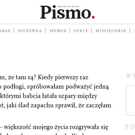
zieci,
BRAZ
SOCZEWKA
HUMOR
CYKLE
MIESIĘCZNIK
W
am, że tam są? Kiedy pierwszy raz
o podłogi, spróbowałam podważyć jedną
 którymi babcia łatała szpary między
st, jaki ślad zapachu sprawił, że zaczęłam
– większość mojego życia rozgrywała się
P