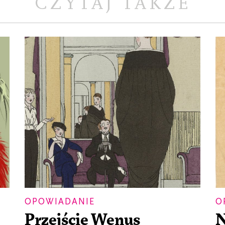
CZYTAJ TAKŻE
OPOWIADANIE
O
Przejście Wenus
N