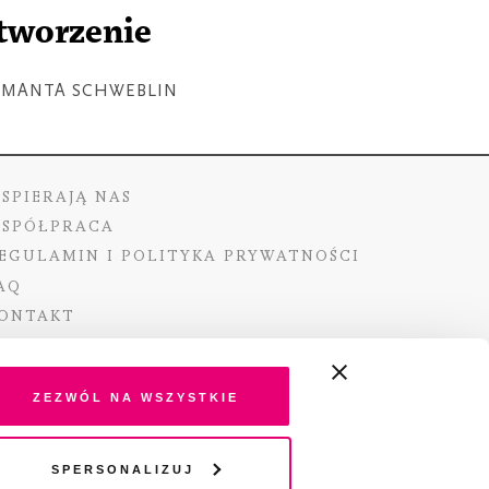
tworzenie
AMANTA SCHWEBLIN
SPIERAJĄ NAS
SPÓŁPRACA
EGULAMIN I POLITYKA PRYWATNOŚCI
AQ
ONTAKT
Zezwól na wszystkie
ano ze środków Ministra Kultury i Dziedzictwa
Spersonalizuj
o pochodzących z Funduszu Promocji Kultury –