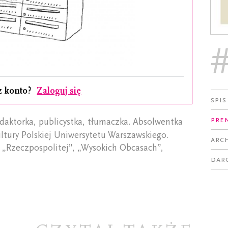
z konto?
Zaloguj się
Spis
Pre
edaktorka, publicystka, tłumaczka. Absolwentka
ltury Polskiej Uniwersytetu Warszawskiego.
Arc
 „Rzeczpospolitej”, „Wysokich Obcasach”,
Dar