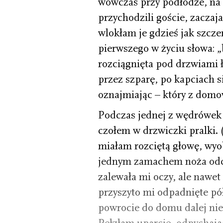
wówczas przy podłodze, na 
przychodzili goście, zaczaj
wlokłam je gdzieś jak szcz
pierwszego w życiu słowa: „
rozciągnięta pod drzwiami ł
przez szparę, po kapciach s
oznajmiając – który z domo
Podczas jednej z wędrówek
czołem w drzwiczki pralki. 
miałam rozciętą głowę, wyob
jednym zamachem noża odc
zalewała mi oczy, ale nawet
przyszyto mi odpadnięte pół
powrocie do domu dalej nie