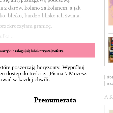
c się antypoślizgową podeszwą
a z darów, kolano za kolanem, a jak
ko, blisko, bardzo blisko ich świata.
 przekroczyłam granicę.
kulka …
 artykuł, zaloguj się lub skorzystaj z oferty.
, które poszerzają horyzonty. Wypróbuj
łen dostęp do treści z „Pisma”. Możesz
#o
ować w każdej chwili.
#Z
A
Prenumerata