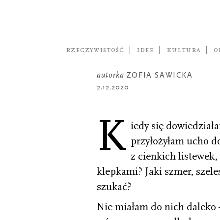
OPOWIADANIE
Wszystkie d
nawet złe
RZECZYWISTOŚĆ
IDEE
KULTURA
O
autorka
ZOFIA SAWICKA
2.12.2020
K
iedy się dowiedział
przyłożyłam ucho d
z cienkich listewek,
klepkami? Jaki szmer, szele
szukać?
Nie miałam do nich daleko 