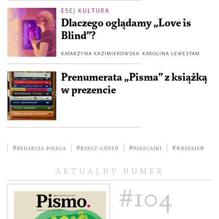
ESEJ KULTURA
Dlaczego oglądamy „Love is
Blind”?
KATARZYNA KAZIMIEROWSKA
KAROLINA LEWESTAM
Prenumerata „Pisma” z książką
w prezencie
#redakcja poleca
#rzecz gustu
#polecajki
#wrzesień
AKTUALNY NUMER
#104