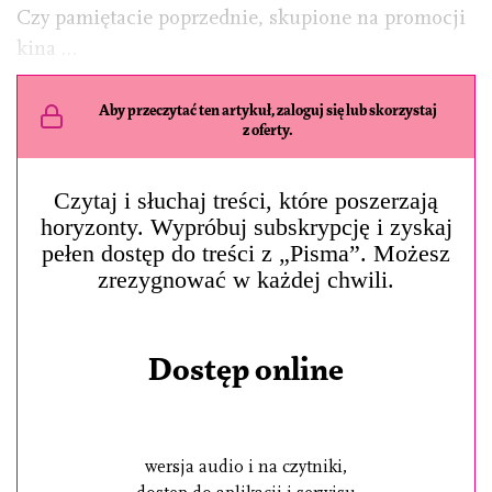
Czy pamiętacie poprzednie, skupione na promocji
kina …
Aby przeczytać ten artykuł, zaloguj się lub skorzystaj
z oferty.
Czytaj i słuchaj treści, które poszerzają
horyzonty. Wypróbuj subskrypcję i zyskaj
pełen dostęp do treści z „Pisma”. Możesz
zrezygnować w każdej chwili.
Dostęp online
wersja audio i na czytniki,