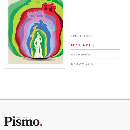
Spis treści
Prenumeruj
Archiwum
Darowizna