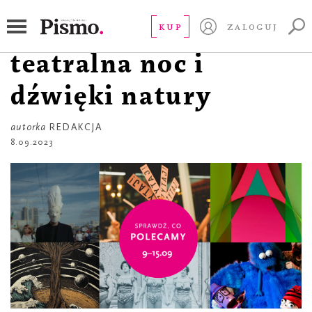
RZECZ GUSTU
Kino kobiet,
KUP
ZALOGUJ
teatralna noc i
dźwięki natury
autorka
REDAKCJA
8.09.2023