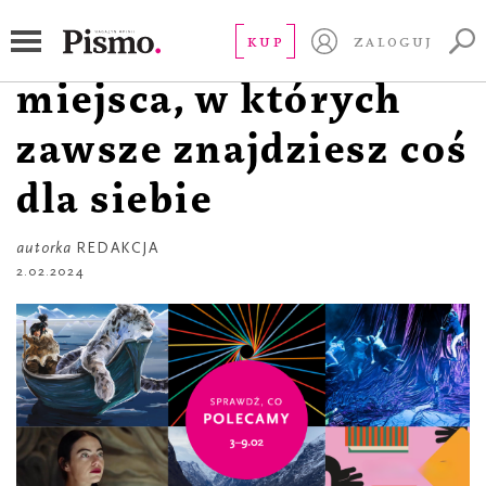
RZECZ GUSTU
Filmowe zachwyty i
KUP
ZALOGUJ
miejsca, w których
zawsze znajdziesz coś
dla siebie
autorka
REDAKCJA
2.02.2024