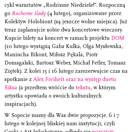
cykl warsztatów „Rodzinne Niedziele!”. Rozpoczną
go
Ruchome ślady
(4 lutego), organizowane przez
Kolektyw Holobiont (są jeszcze wolne miejsca). Już
teraz zaplanujcie sobie dwa koncertowe wieczory.
Kupcie bilety na koncert w ramach projektu
DOM
(10 lutego wystąpią Gaba Kulka, Olga Mysłowska,
Maniucha Bikont, Miłosz Pękala, Piotr
Domagalski, Bartosz Weber, Michał Fetler, Tomasz
Ziętek). Z kolei 15 i 16 lutego zarezerwujcie czas na
spotkanie z
Alex Freiheit oraz na występ duetu
Siksa
(a przedtem wróćcie do
tekst
u
, w którym
artystka opowiada o swoich kulturalnych
inspiracjach).
W Sopocie mamy dla Was dwie propozycje. 6 i 7
lutego w kolejnej bliskiej nam instytucji, czyli
Goyki 3 Art Inkubatorze, odbędą się
warsztaty