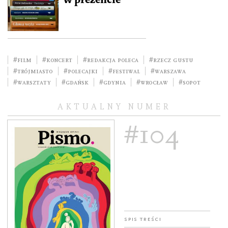
w prezencie
#film
#koncert
#redakcja poleca
#rzecz gustu
#Trójmiasto
#polecajki
#festiwal
#Warszawa
#Warsztaty
#Gdańsk
#Gdynia
#Wrocław
#Sopot
AKTUALNY NUMER
#104
Spis treści