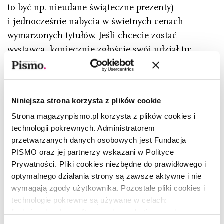
to być np. nieudane świąteczne prezenty)
i jednocześnie nabycia w świetnych cenach
wymarzonych tytułów. Jeśli chcecie zostać
wystawcą, koniecznie zgłoście swój udział tu:
info@literatura.wroclaw.pl
.
W tygodniu wybierzcie się do teatru –
proponujemy na przykład Wrocławski Teatr
Niniejsza strona korzysta z plików cookie
Współczesny, a szczególnie spektakl grany tam 9
Strona magazynpismo.pl korzysta z plików cookies i
i 10 lutego, czyli
Uwolnienie
Zenona Fajfera
technologii pokrewnych. Administratorem
w reżyserii Kuby Kowalskiego.
przetwarzanych danych osobowych jest Fundacja
PISMO oraz jej partnerzy wskazani w Polityce
Jeśli zaś należycie do osób, które od chodzenia na
Prywatności. Pliki cookies niezbędne do prawidłowego i
koncerty wolą same sobie podśpiewywać, weźcie
optymalnego działania strony są zawsze aktywne i nie
udział w spotkaniach
Chóru Melomana
. Jak
wymagają zgody użytkownika. Pozostałe pliki cookies i
zapewniają organizatorzy: „Nie trzeba umieć
technologie pokrewne są używane w celach:
funkcjonalnych, analitycznych, marketingowych oraz
czytać nut ani być na każdej próbie. Wiek też nie