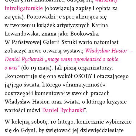
introligatorskie
(obowiązują zapisy i opłata za
zajęcia). Poprowadzi je specjalizująca się
w tworzeniu książek artystycznych Karina
Lewandowska, znana jako Bookowska.
W Państwowej Galerii Sztuki warto natomiast
zobaczyć nowo otwartą wystawę
Władysław Hasior –
Daniel Rycharski „mogę wam opowiedzieć o sobie
o was”
(do 19 maja)
.
Jak piszą organizatorzy,
„koncentruje się ona wokół OSOBY i otaczającego
ją/jego świata, którego «dramatyczność»
dostrzegał i komentował w swoich pracach
Władysław Hasior, oraz świata, o którego kryzysie
wartości mówi
Daniel Rycharski
”.
W kolejną sobotę, 10 lutego, koniecznie wybierzcie
się do Gdyni, by świętować jej dziewięćdziesiąte