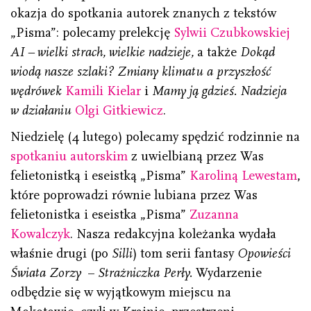
okazja do spotkania autorek znanych z tekstów
„Pisma”: polecamy prelekcję
Sylwii Czubkowskiej
AI – wielki strach, wielkie nadzieje,
a także
Dokąd
wiodą nasze szlaki? Zmiany klimatu a przyszłość
wędrówek
Kamili Kielar
i
Mamy ją gdzieś. Nadzieja
w działaniu
Olgi Gitkiewicz
.
Niedzielę (4 lutego) polecamy spędzić rodzinnie na
spotkaniu autorskim
z uwielbianą przez Was
felietonistką i eseistką „Pisma”
Karoliną Lewestam
,
które poprowadzi równie lubiana przez Was
felietonistka i eseistka „Pisma”
Zuzanna
Kowalczyk
. Nasza redakcyjna koleżanka wydała
właśnie drugi (po
Silli
) tom serii fantasy
Opowieści
Świata Zorzy
–
Strażniczka Perły.
Wydarzenie
odbędzie się w wyjątkowym miejscu na