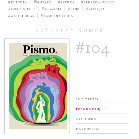
#kultura
#muzyka
#sztuka
#redakcja poleca
#rzecz gustu
#redakcja
#kino
#Zachęta
#Watch Dogs
#Karolina Cicha
AKTUALNY NUMER
#104
Spis treści
Prenumeruj
Archiwum
Darowizna