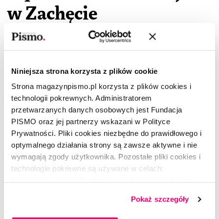
w Zachęcie
27 listopada w Zachęcie otwarto wystawę
poświęconą przekrojowemu ujęciu rzeźby
Niniejsza strona korzysta z plików cookie
współczesnej.
Rzeźba w poszukiwaniu miejsca
to
Strona magazynpismo.pl korzysta z plików cookies i
opowieść o tożsamości rzeźby polskiej w ostatnich
technologii pokrewnych. Administratorem
przetwarzanych danych osobowych jest Fundacja
sześćdziesięciu latach, poprowadzona przez
PISMO oraz jej partnerzy wskazani w Polityce
pryzmat zjawisk i postaw twórczych
Prywatności. Pliki cookies niezbędne do prawidłowego i
najważniejszych dla rozwoju tego medium.
optymalnego działania strony są zawsze aktywne i nie
Wystawa potrwa do 21 lutego, a zobaczyć można
wymagają zgody użytkownika. Pozostałe pliki cookies i
na niej prace takich twórców, jak Xawery
technologie pokrewne są używane w celach:
Dunikowski, Alina Szapocznikow, Katarzyna
funkcjonalnych, analitycznych, marketingowych oraz
prezentowania spersonalizowanych treści. Wyrażając
Kozyra, Magdalena Abakanowicz czy Katarzyna
Pokaż szczegóły
dobrowolną zgodę na pliki cookies i technologie
Kobro.
pokrewne, zgadzasz się na przechowywanie informacji