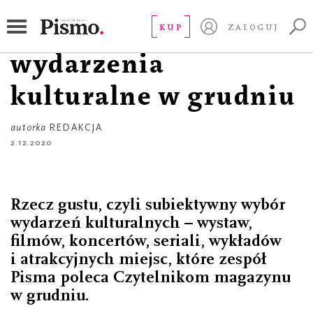
RZECZ GUSTU
Redakcja poleca
KUP
ZALOGUJ
wydarzenia
kulturalne w grudniu
autorka
REDAKCJA
2.12.2020
Rzecz gustu, czyli subiektywny wybór
wydarzeń kulturalnych – wystaw,
filmów, koncertów, seriali, wykładów
i atrakcyjnych miejsc, które zespół
Pisma poleca Czytelnikom magazynu
w grudniu.