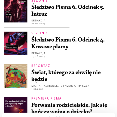
SEZON 6
Śledztwo Pisma 6. Odcinek 5.
Intruz
REDAKCJA
26.06.2025
SEZON 6
Śledztwo Pisma 6. Odcinek 4.
Krwawe plamy
REDAKCJA
19.06.2025
REPORTAŻ
Świat, którego za chwilę nie
będzie
MARIA HAWRANEK
,
SZYMON OPRYSZEK
1.08.2023
PREMIERA PISMA
Porwania rodzicielskie. Jak się
kończy wojna o dziecko?