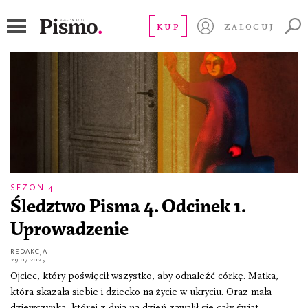
Maria Hawranek
KUP
ZALOGUJ
SEZON 4
Śledztwo Pisma 4. Odcinek 1.
Uprowadzenie
REDAKCJA
29.07.2025
Ojciec, który poświęcił wszystko, aby odnaleźć córkę. Matka,
która skazała siebie i dziecko na życie w ukryciu. Oraz mała
dziewczynka, której z dnia na dzień zawalił się cały świat.