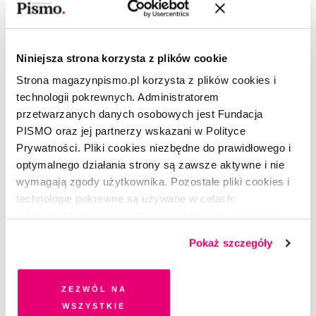
REDAKCJA
5.05.2023
SEZON 4
Jak można skazać dziecko na lata
Niniejsza strona korzysta z plików cookie
życia w ukryciu?
Strona magazynpismo.pl korzysta z plików cookies i
MARIA HAWRANEK
,
SZYMON OPRYSZEK
technologii pokrewnych. Administratorem
17.04.2023
przetwarzanych danych osobowych jest Fundacja
SEZON 4
PISMO oraz jej partnerzy wskazani w Polityce
Śledztwo Pisma 4. Odcinek 2: Na
Prywatności. Pliki cookies niezbędne do prawidłowego i
wyciągnięcie ręki
optymalnego działania strony są zawsze aktywne i nie
REDAKCJA
wymagają zgody użytkownika. Pozostałe pliki cookies i
14.04.2023
technologie pokrewne są używane w celach:
SEZON 4
funkcjonalnych, analitycznych, marketingowych oraz
Śledztwo Pisma 4. Odcinek 3:
prezentowania spersonalizowanych treści. Wyrażając
Pokaż szczegóły
Życie w ukryciu
dobrowolną zgodę na pliki cookies i technologie
pokrewne, zgadzasz się na przechowywanie informacji
REDAKCJA
13.04.2023
na Twoim urządzeniu końcowym lub dostęp do niego i
Zezwól na
przetwarzanie danych. Zgodę na wszystkie lub niektóre
SEZON 4
wszystkie