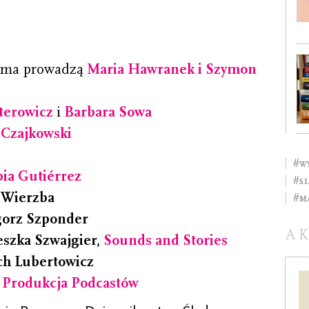
isma prowadzą
Maria Hawranek i Szymon
terowicz
i
Barbara Sowa
 Czajkowski
#w
bia Gutiérrez
#s
” Wierzba
#M
egorz Szponder
A
szka Szwajgier,
Sounds and Stories
ch Lubertowicz
:
Produkcja Podcastów