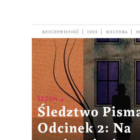
RZECZYWISTOŚĆ
IDEE
KULTURA
O
SEZON 4
Śledztwo Pisma
Odcinek 2: Na