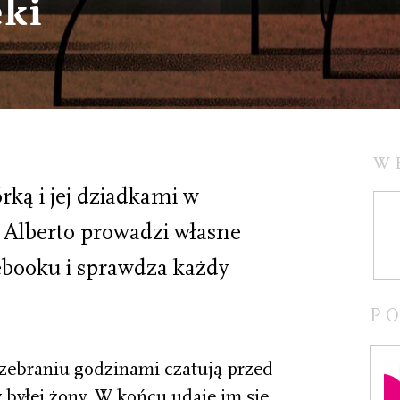
ęki
W
rką i jej dziadkami w
Alberto prowadzi własne
cebooku i sprawdza każdy
P
przebraniu godzinami czatują przed
byłej żony. W końcu udaje im się