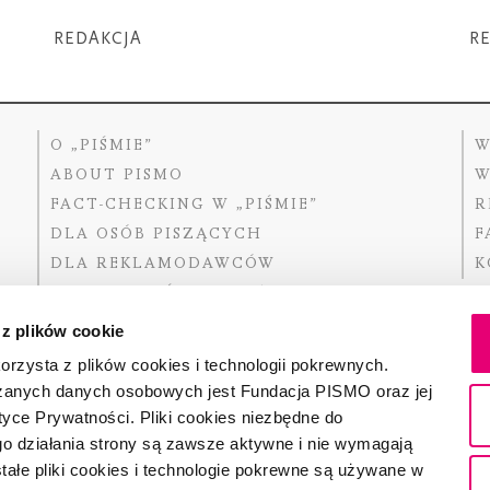
REDAKCJA
R
O „PIŚMIE”
W
ABOUT PISMO
W
FACT-CHECKING W „PIŚMIE”
R
DLA OSÓB PISZĄCYCH
F
DLA REKLAMODAWCÓW
K
GDZIE KUPIĆ „PISMO”?
 z plików cookie
rzysta z plików cookies i technologii pokrewnych.
zanych danych osobowych jest Fundacja PISMO oraz jej
Dofinansow
Narodoweg
tyce Prywatności. Pliki cookies niezbędne do
państwowe
o działania strony są zawsze aktywne i nie wymagają
ałe pliki cookies i technologie pokrewne są używane w