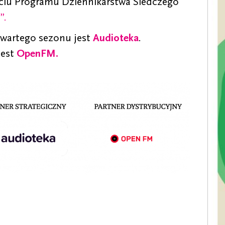
rciu Programu Dziennikarstwa Śledczego
”.
zwartego sezonu jest
Audioteka
.
est
OpenFM.