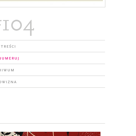
#104
 treści
numeruj
hiwum
owizna