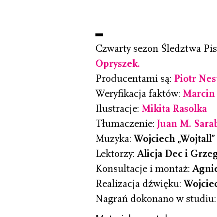
Czwarty sezon Śledztwa P
Opryszek.
Producentami są:
Piotr Nes
Weryfikacja faktów:
Marcin
Ilustracje:
Mikita Rasolka
Tłumaczenie:
Juan M. Sara
Muzyka:
Wojciech „Wojtall
Lektorzy:
Alicja Dec i Grz
Konsultacje i montaż:
Agnie
Realizacja dźwięku:
Wojcie
Nagrań dokonano w studiu