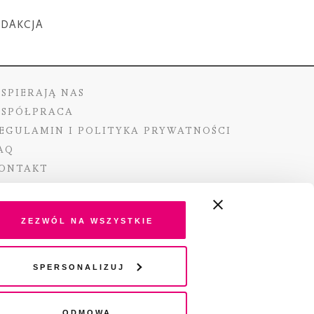
EDAKCJA
SPIERAJĄ NAS
SPÓŁPRACA
EGULAMIN I POLITYKA PRYWATNOŚCI
AQ
ONTAKT
Zezwól na wszystkie
ano ze środków Ministra Kultury i Dziedzictwa
Spersonalizuj
o pochodzących z Funduszu Promocji Kultury –
go funduszu celowego
Odmowa