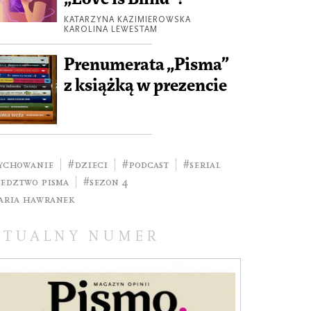
KATARZYNA KAZIMIEROWSKA
KAROLINA LEWESTAM
Prenumerata „Pisma”
z książką w prezencie
ychowanie
#dzieci
#podcast
#serial
ledztwo pisma
#sezon 4
aria Hawranek
KTUALNY NUMER