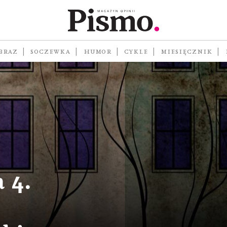
BRAZ
SOCZEWKA
HUMOR
CYKLE
MIESIĘCZNIK
 4.