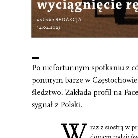
wyciągnięcie r
autorka
REDAKCJA
14.04.2023
Po niefortunnym spotkaniu z có
ponurym barze w Częstochowie 
śledztwo. Zakłada profil na Fa
sygnał z Polski.
W
raz z siostrą w 
domem rodziców 