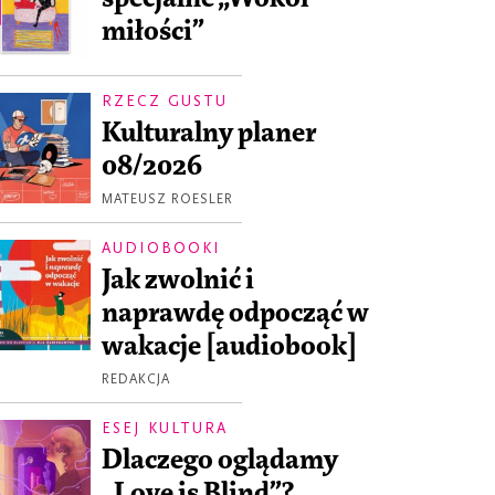
miłości”
RZECZ GUSTU
Kulturalny planer
08/2026
MATEUSZ ROESLER
AUDIOBOOKI
Jak zwolnić i
naprawdę odpocząć w
wakacje [audiobook]
REDAKCJA
ESEJ KULTURA
Dlaczego oglądamy
„Love is Blind”?