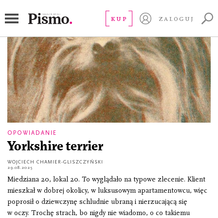
morderstwo
KUP
ZALOGUJ
OPOWIADANIE
Yorkshire terrier
WOJCIECH CHAMIER-GLISZCZYŃSKI
29.08.2025
Miedziana 20, lokal 20. To wyglądało na typowe zlecenie. Klient
mieszkał w dobrej okolicy, w luksusowym apartamentowcu, więc
poprosił o dziewczynę schludnie ubraną i nierzucającą się
w oczy. Trochę strach, bo nigdy nie wiadomo, o co takiemu