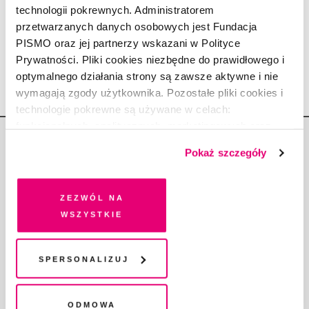
Mam do pana kilka pytań
technologii pokrewnych. Administratorem
przetwarzanych danych osobowych jest Fundacja
REBECCA MAKKAI
1.08.2023
PISMO oraz jej partnerzy wskazani w Polityce
Prywatności. Pliki cookies niezbędne do prawidłowego i
optymalnego działania strony są zawsze aktywne i nie
wymagają zgody użytkownika. Pozostałe pliki cookies i
technologie pokrewne są używane w celach:
funkcjonalnych, analitycznych, marketingowych oraz
prezentowania spersonalizowanych treści. Wyrażając
Pokaż szczegóły
dobrowolną zgodę na pliki cookies i technologie
pokrewne, zgadzasz się na przechowywanie informacji
na Twoim urządzeniu końcowym lub dostęp do niego i
Zezwól na
Copyright © Fundacja Pismo
przetwarzanie danych. Zgodę na wszystkie lub niektóre
wszystkie
pliki cookies i technologie pokrewne możesz w każdej
chwili wycofać lub ponowić w zakładce "Ustawienia
plików cookie". Wycofanie zgody nie wpływa na
Spersonalizuj
legalność przetwarzania danych przed jej wycofaniem
O „PIŚMIE”
ABOUT PISMO
Odmowa