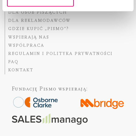
FACT-CHECKING W „PIŚMIE”
DLA OSÓB PISZĄCYCH
DLA REKLAMODAWCÓW
GDZIE KUPIĆ „PISMO”?
WSPIERAJĄ NAS
WSPÓŁPRACA
REGULAMIN I POLITYKA PRYWATNOŚCI
FAQ
KONTAKT
Fundację Pismo
wspierają: