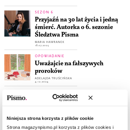
SEZON 6
Przyjaźń na 30 lat życia i jedną
śmierć. Autorka o 6. sezonie
Śledztwa Pisma
MARIA HAWRANEK
18.07.2025
OPOWIADANIE
Uważajcie na fałszywych
proroków
ADELAJDA TRUŚCIŃSKA
4.12.2024
WOKÓŁ KSIĄŻEK
Gdzie się ukryły morderczynie?
MAGDALENA NOWICKA-FRANCZAK
6.03.2024
Niniejsza strona korzysta z plików cookie
Strona magazynpismo.pl korzysta z plików cookies i
OPOWIADANIE