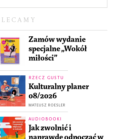
OLECAMY
Zamów wydanie
specjalne „Wokół
miłości”
RZECZ GUSTU
Kulturalny planer
08/2026
MATEUSZ ROESLER
AUDIOBOOKI
Jak zwolnić i
naprawdę odpocząć w