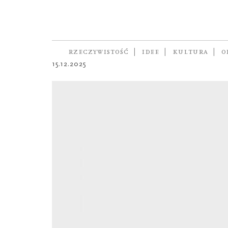
WIERSZ NA PONIEDZIAŁEK
Odcinek numer 
autorka
MAGDALENA KICIŃSKA
RZECZYWISTOŚĆ
IDEE
KULTURA
O
15.12.2025