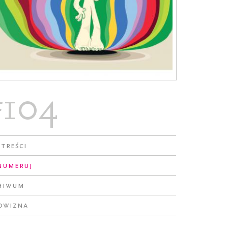
#104
 treści
numeruj
hiwum
owizna