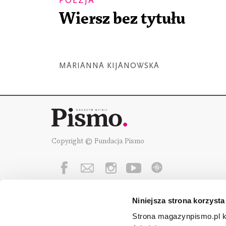
POEZJA
Wiersz bez tytułu
MARIANNA KIJANOWSKA
Copyright © Fundacja Pismo
Niniejsza strona korzysta
Fundację Pismo
wspierają:
Strona magazynpismo.pl ko