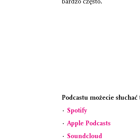
bardzo często.
Podcastu możecie słuchać t
⋅
Spotify
⋅
Apple Podcasts
⋅
Soundcloud