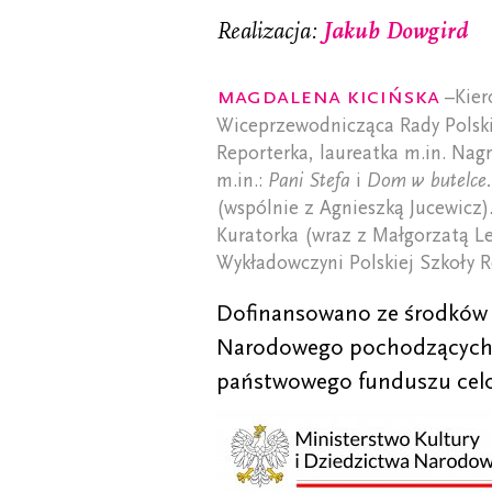
Realizacja:
Jakub Dowgird
Magdalena Kicińska
–Kier
Wiceprzewodnicząca Rady Polski
Reporterka, laureatka m.in. Nagr
m.in.:
Pani Stefa
i
Dom w butelce.
(wspólnie z Agnieszką Jucewicz).
Kuratorka (wraz z Małgorzatą Le
Wykładowczyni Polskiej Szkoły 
Dofinansowano ze środków M
Narodowego pochodzących 
państwowego funduszu cel