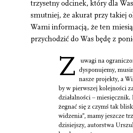
trzysetny odcinek, który dla W
smutniej, że akurat przy takiej o
Wami informacją, że ten miesią
przychodzić do Was będę z pon
Z
uwagi na ograniczon
dysponujemy, musim
nasze projekty, a Wi
by w pierwszej kolejności z
działalności – miesięcznik. 
żegnać się z czymś tak bl
widzenia”, mamy jeszcze tr
dzisiejszy, autorstwa Urszul