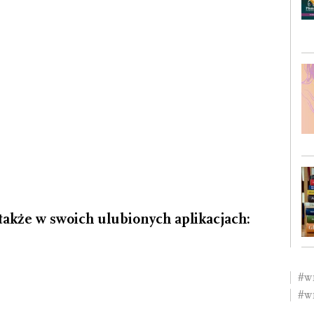
akże w swoich ulubionych aplikacjach:
#w
#w