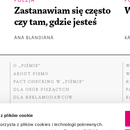
POEZJA
P
Zastanawiam się często
W
czy tam, gdzie jesteś
ANA BLANDIANA
K
O „PIŚMIE”
W
ABOUT PISMO
W
FACT-CHECKING W „PIŚMIE”
R
DLA OSÓB PISZĄCYCH
F
DLA REKLAMODAWCÓW
K
GDZIE KUPIĆ „PISMO”?
 z plików cookie
rzysta z plików cookies i technologii pokrewnych.