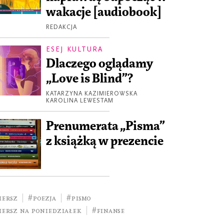
wakacje [audiobook]
REDAKCJA
ESEJ KULTURA
Dlaczego oglądamy
„Love is Blind”?
KATARZYNA KAZIMIEROWSKA
KAROLINA LEWESTAM
Prenumerata „Pisma”
z książką w prezencie
iersz
#poezja
#Pismo
iersz na poniedziałek
#finanse