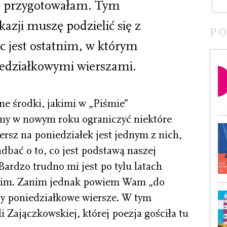
as przygotowałam. Tym
kazji muszę podzielić się z
P
c jest ostatnim, w którym
iedziałkowymi wierszami.
e środki, jakimi w „Piśmie”
y w nowym roku ograniczyć niektóre
ersz na poniedziałek jest jednym z nich,
adbać o to, co jest podstawą naszej
Bardzo trudno mi jest po tylu latach
iskim. Zanim jednak powiem Wam „do
zy poniedziałkowe wiersze. W tym
i Zajączkowskiej, której poezja gościła tu