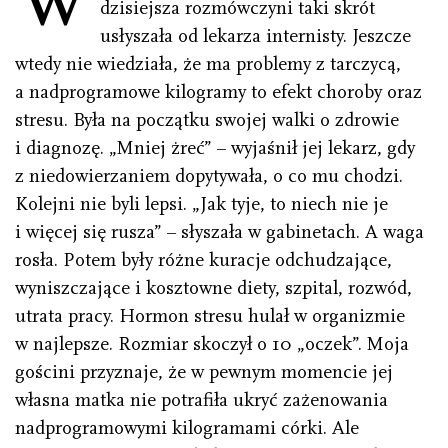
dzisiejsza rozmówczyni taki skrót
usłyszała od lekarza internisty. Jeszcze
wtedy nie wiedziała, że ma problemy z tarczycą,
a nadprogramowe kilogramy to efekt choroby oraz
stresu. Była na początku swojej walki o zdrowie
i diagnozę. „Mniej żreć” – wyjaśnił jej lekarz, gdy
z niedowierzaniem dopytywała, o co mu chodzi.
Kolejni nie byli lepsi. „Jak tyje, to niech nie je
i więcej się rusza” – słyszała w gabinetach. A waga
rosła. Potem były różne kuracje odchudzające,
wyniszczające i kosztowne diety, szpital, rozwód,
utrata pracy. Hormon stresu hulał w organizmie
w najlepsze. Rozmiar skoczył o 10 „oczek”. Moja
gościni przyznaje, że w pewnym momencie jej
własna matka nie potrafiła ukryć zażenowania
nadprogramowymi kilogramami córki. Ale