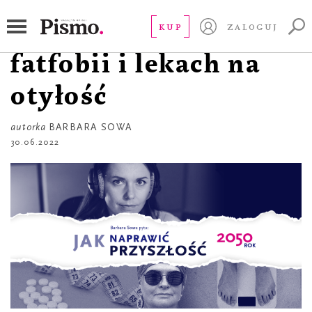
JAK NAPRAWIĆ PRZYSZŁOŚĆ?
Dorwać grubego. O
KUP
ZALOGUJ
fatfobii i lekach na
otyłość
autorka
BARBARA SOWA
30.06.2022