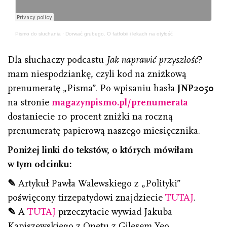
Pismo do słuchania
·
Dorwać grubego. O fatfobii i lekach na otyłość
Dla słuchaczy podcastu
Jak naprawić przyszłość
?
mam niespodziankę, czyli kod na zniżkową
prenumeratę „Pisma”. Po wpisaniu hasła
JNP2050
na stronie
magazynpismo.pl/prenumerata
dostaniecie 10 procent zniżki na roczną
prenumeratę papierową naszego miesięcznika.
Poniżej linki do tekstów, o których mówiłam
w tym odcinku:
✎
Artykuł Pawła Walewskiego z „Polityki”
poświęcony tirzepatydowi znajdziecie
TUTAJ
.
✎
A
TUTAJ
przeczytacie wywiad Jakuba
Kapiszewskiego z Onetu z Gilesem Yeo.