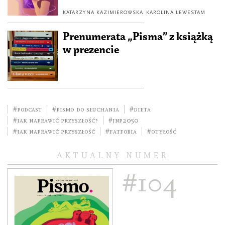
KATARZYNA KAZIMIEROWSKA
KAROLINA LEWESTAM
Prenumerata „Pisma” z książką
w prezencie
#podcast
#pismo do słuchania
#dieta
#Jak naprawić przyszłość?
#JNP2050
#jak naprawić przyszłość
#fatfobia
#otyłość
AKTUALNY NUMER
#104