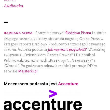
Audioteka
Barbara Sowa
–Pomysłodawczyni
Śledztwa Pisma
i autorka
drugiego sezonu, za który otrzymała nagrodę Grand Press w
kategorii reportaż radiowy. Producentka trzeciego i czwartego
sezonu. Autorka podcastu
Jak naprawić przyszłość?
. Wcześniej
związana z „Dziennikiem Gazetą Prawną” i Dziennik.pl.
Publikowała też na łamach „Przekroju”, „Newsweeka” i
„Wprost”. Po godzinach odnawia meble i promuje DIY w
serwisie
Majsterki.pl.
Mecenasem podcastu jest
Accenture