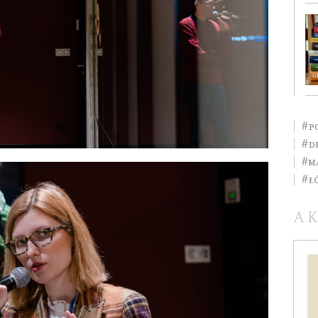
#p
#d
#m
#Ł
A