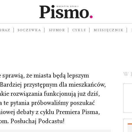
my żyć w
astach?
BRAZ
SOCZEWKA
HUMOR
CYKLE
MIESIĘCZNIK
W
 sprawią, że miasta będą lepszym
 Bardziej przystępnym dla mieszkańców,
kie rozwiązania funkcjonują już dziś,
Na te pytania próbowaliśmy poszukać
niowej debaty z cyklu Premiera Pisma,
m. Posłuchaj Podcastu!