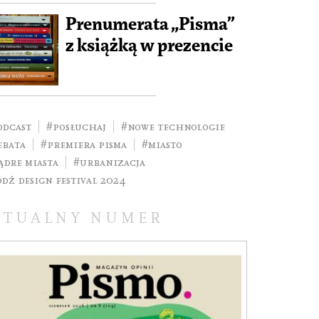
Prenumerata „Pisma”
z książką w prezencie
odcast
#posłuchaj
#nowe technologie
ebata
#premiera pisma
#miasto
ądre miasta
#urbanizacja
ódź Design Festival 2024
KTUALNY NUMER