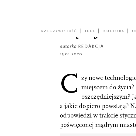
PREMIERA PISMA
Czy będzie
mądrych mi
RZECZYWISTOŚĆ
IDEE
KULTURA
O
autorka
REDAKCJA
15.01.2020
C
zy nowe technologie
miejscem do życia?
oszczędniejszym? Ja
a jakie dopiero powstają? 
odpowiedzi w trakcie stycz
poświęconej mądrym miasto