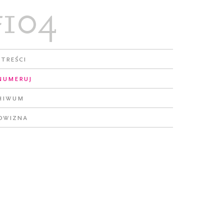
#104
 treści
numeruj
hiwum
owizna