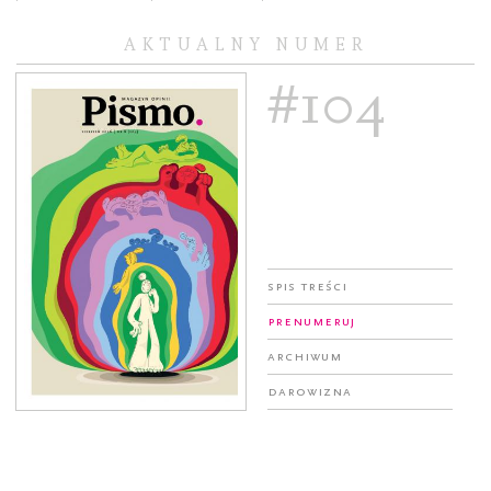
AKTUALNY NUMER
#104
Spis treści
Prenumeruj
Archiwum
Darowizna