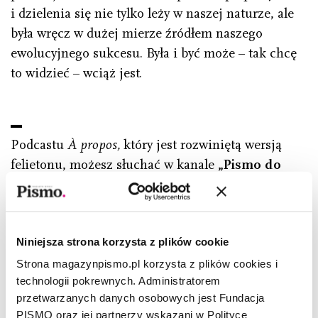
i dzielenia się nie tylko leży w naszej naturze, ale
była wręcz w dużej mierze źródłem naszego
ewolucyjnego sukcesu. Była i być może – tak chcę
to widzieć – wciąż jest
.
Podcastu
À propos,
który jest rozwiniętą wersją
felietonu, możesz słuchać w kanale
„Pismo do
słuchania”.
Publikujemy tu wybrane nagrania
tekstów z miesięcznika, poezję, podcasty
z cyklu
Premiera Pisma
,
Jak naprawić
Niniejsza strona korzysta z plików cookie
przyszłość?
, prowadzony przez Barbarę
Sowę,
Wiersz na poniedziałek
autorstwa
Strona magazynpismo.pl korzysta z plików cookies i
technologii pokrewnych. Administratorem
Magdaleny Kicińskiej oraz
Śledztwo Pisma
.
przetwarzanych danych osobowych jest Fundacja
Znajdziesz nas również w swoich
PISMO oraz jej partnerzy wskazani w Polityce