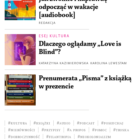
odpocząć w wakacje
[audiobook]
REDAKCJA
ESEJ KULTURA
Dlaczego oglądamy „Love is
Blind”?
KATARZYNA KAZIMIEROWSKA
KAROLINA LEWESTAM
Prenumerata „Pisma” z książką
w prezencie
#kultura
#książki
#audio
#podcast
#posłuchaj
#nierówności
#przypisy
#a propos
#pomoc
#Troska
#dobroczynność
#filantropia
#neokolonializm