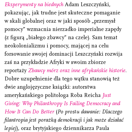
Eksperymenty na biednych
Adam Leszczyński,
pokazując, jak trudne jest skuteczne pomaganie
w skali globalnej oraz w jaki sposób „przemysł
pomocy” wzmacnia nierzadko imperialne zapędy
(z figurą „białego zbawcy” na czele). Sam temat
neokolonializmu i pomocy, mającej na celu
forsowanie swojej dominacji Leszczyński rozwija
zaś na przykładzie Afryki w swoim zbiorze
reportaży
Zbawcy mórz oraz inne afrykańskie historie
.
Dobre uzupełnienie dla tego wątku stanowią też
dwie anglojęzyczne książki: autorstwa
amerykańskiego politologa Roba Reicha
Just
Giving: Why Philanthropy Is Failing Democracy and
How It Can Do Better
(
Po prostu dawanie: Dlaczego
filantropia jest porażką demokracji i jak może działać
lepiej
), oraz brytyjskiego dziennikarza Paula