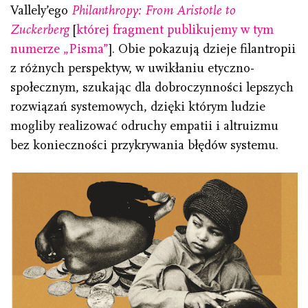
Vallely’ego
Philanthropy: From Aristotle to
Zuckerberg
[
której fragment publikujemy w tym
numerze „Pisma”
]. Obie pokazują dzieje filantropii
z różnych perspektyw, w uwikłaniu etyczno-
społecznym, szukając dla dobroczynności lepszych
rozwiązań systemowych, dzięki którym ludzie
mogliby realizować odruchy empatii i altruizmu
bez konieczności przykrywania błędów systemu.