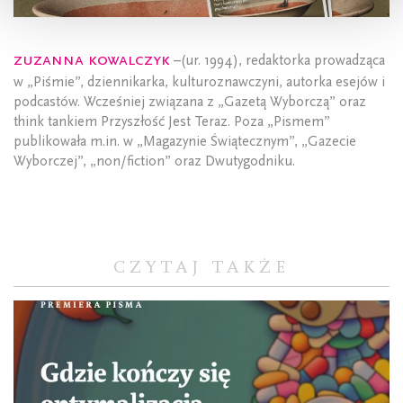
Zuzanna Kowalczyk
–(ur. 1994), redaktorka prowadząca
w „Piśmie”, dziennikarka, kulturoznawczyni, autorka esejów i
podcastów. Wcześniej związana z „Gazetą Wyborczą” oraz
think tankiem Przyszłość Jest Teraz. Poza „Pismem”
publikowała m.in. w „Magazynie Świątecznym”, „Gazecie
Wyborczej”, „non/fiction” oraz Dwutygodniku.
CZYTAJ TAKŻE