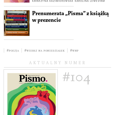
KATARZYNA KAZIMIEROWSKA
KAROLINA LEWESTAM
Prenumerata „Pisma” z książką
w prezencie
#poezja
#wiersz na poniedziałek
#wnp
AKTUALNY NUMER
#104