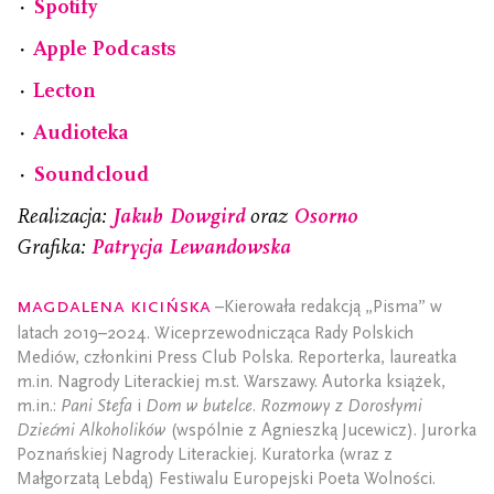
⋅
Spotify
⋅
Apple Podcasts
⋅
Lecton
⋅
Audioteka
⋅
Soundcloud
Realizacja:
Jakub Dowgird
oraz
Osorno
Grafika:
Patrycja Lewandowska
Magdalena Kicińska
–Kierowała redakcją „Pisma” w
latach 2019–2024. Wiceprzewodnicząca Rady Polskich
Mediów, członkini Press Club Polska. Reporterka, laureatka
m.in. Nagrody Literackiej m.st. Warszawy. Autorka książek,
m.in.:
Pani Stefa
i
Dom w butelce. Rozmowy z Dorosłymi
Dziećmi Alkoholików
(wspólnie z Agnieszką Jucewicz). Jurorka
Poznańskiej Nagrody Literackiej. Kuratorka (wraz z
Małgorzatą Lebdą) Festiwalu Europejski Poeta Wolności.