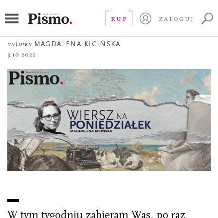
WIERSZ NA PONIEDZIAŁEK
Poema para el lunes
KUP
ZALOGUJ
autorka
MAGDALENA KICIŃSKA
3.10.2022
W tym tygodniu zabieram Was, po raz